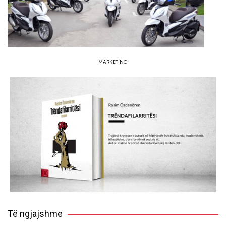
MARKETING
Të ngjajshme