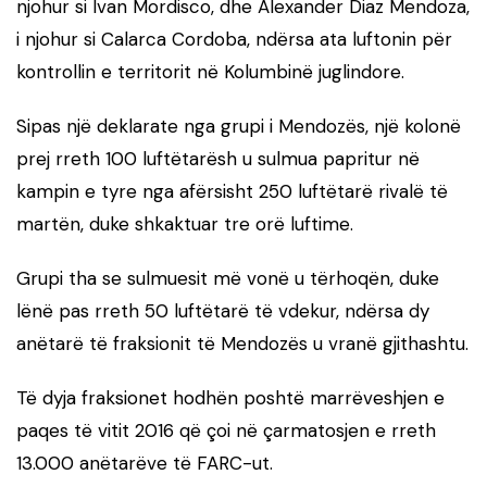
njohur si Ivan Mordisco, dhe Alexander Diaz Mendoza,
i njohur si Calarca Cordoba, ndërsa ata luftonin për
kontrollin e territorit në Kolumbinë juglindore.
Sipas një deklarate nga grupi i Mendozës, një kolonë
prej rreth 100 luftëtarësh u sulmua papritur në
kampin e tyre nga afërsisht 250 luftëtarë rivalë të
martën, duke shkaktuar tre orë luftime.
Grupi tha se sulmuesit më vonë u tërhoqën, duke
lënë pas rreth 50 luftëtarë të vdekur, ndërsa dy
anëtarë të fraksionit të Mendozës u vranë gjithashtu.
Të dyja fraksionet hodhën poshtë marrëveshjen e
paqes të vitit 2016 që çoi në çarmatosjen e rreth
13.000 anëtarëve të FARC-ut.