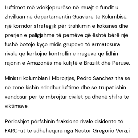
Luftimet më vdekjeprurëse në muajt e fundit u
zhvilluan në departamentin Guaviare të Kolumbisë,
një korridor strategjik për trafikimin e kokainës dhe
prerjen e paligjshme të pemëve që është bërë një
fushë beteje kyçe midis grupeve të armatosura
rivale që kërkojnë kontrollin e rrugëve që lidhin
rajonin e Amazonës me kufijtë e Brazilit dhe Perusë.
Ministri kolumbian i Mbrojtjes, Pedro Sanchez tha se
në zonë kishin ndodhur luftime dhe se trupat ishin
vendosur për të mbrojtur civilët pa dhënë shifra të
viktimave.
Përleshjet përfshinin fraksione rivale disidente të
FARC-ut të udhëhequra nga Nestor Gregorio Vera, i