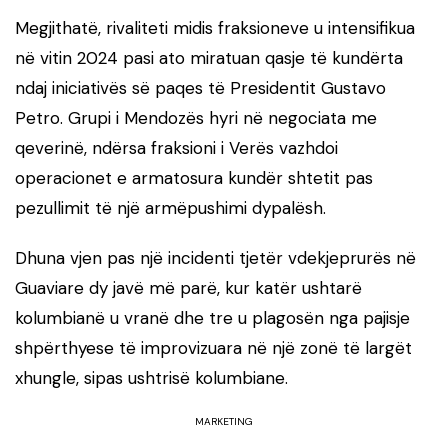
Megjithatë, rivaliteti midis fraksioneve u intensifikua
në vitin 2024 pasi ato miratuan qasje të kundërta
ndaj iniciativës së paqes të Presidentit Gustavo
Petro. Grupi i Mendozës hyri në negociata me
qeverinë, ndërsa fraksioni i Verës vazhdoi
operacionet e armatosura kundër shtetit pas
pezullimit të një armëpushimi dypalësh.
Dhuna vjen pas një incidenti tjetër vdekjeprurës në
Guaviare dy javë më parë, kur katër ushtarë
kolumbianë u vranë dhe tre u plagosën nga pajisje
shpërthyese të improvizuara në një zonë të largët
xhungle, sipas ushtrisë kolumbiane.
MARKETING