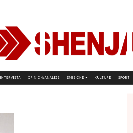
INTERVISTA
OPINION/ANALIZË
EMISIONE
KULTURË
SPORT
ARENA
BOTA NE FOKUS
EKONOMIKS
EMISION DEBATIV
FJALA