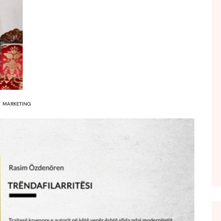
FOL POPULL
GJURMË
INTERVISTA EMISION
KONAKU
KU E KISHIM FJALEN
LIGJERATE FETARE
MARKETING
PARADITE ME NE
PIKËPAMJE
RECETA E DITES
RELAKS
RETRO JAVORE