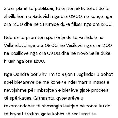
Sipas planit të publikuar, të enjten aktivitetet do të
zhvillohen në Radovish nga ora 09:00, në Konçe nga
ora 12:00 dhe në Strumicë duke filluar nga ora 12:00.
Ndërsa të premten spërkatja do të vazhdojë në
Vallandovë nga ora 09:00, në Vasilevë nga ora 12:00,
në Bosillovë nga ora 09:00 dhe në Novo Sellë duke
filluar nga ora 12:00.
Nga Qendra për Zhvillim të Rajonit Juglindor u bëhet
apel bletarëve që me kohë të ndërmarrin masat e
nevojshme për mbrojtjen e bletëve gjatë procesit
të spërkatjes. Gjithashtu, qytetarëve u
rekomandohet të shmangin lëvizjen në zonat ku do
të kryhet trajtimi gjatë kohës së realizimit të