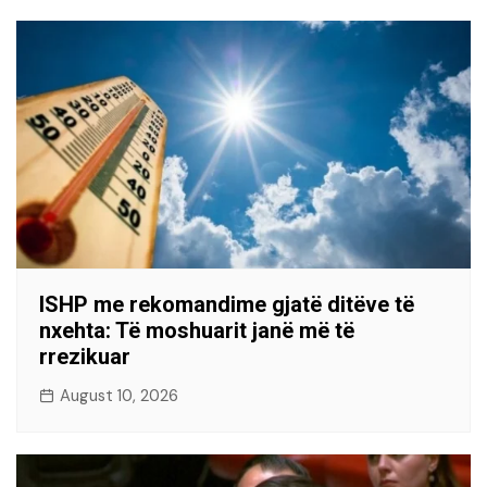
ISHP me rekomandime gjatë ditëve të
nxehta: Të moshuarit janë më të
rrezikuar
August 10, 2026