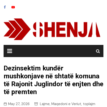
Skip
to
content
Dezinsektim kundër
mushkonjave në shtatë komuna
të Rajonit Juglindor të enjten dhe
të premten
May 27, 2026
Lajme
Maqedoni e Veriut
toplajm
,
,