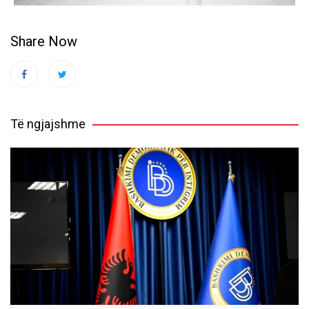
Share Now
Të ngjajshme