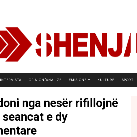
INTERVISTA
OPINION/ANALIZË
EMISIONE
KULTURË
SPORT
ARENA
ni nga nesër rifillojnë
BOTA NE FOKUS
 seancat e dy
EKONOMIKS
EMISION DEBATIV
mentare
FJALA