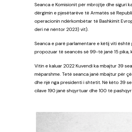
Seanca e Komisionit për mbrojtje dhe siguri k
dërgimin e pjesëtarëve të Armatës së Republ
operacionin ndërkombëtar të Bashkimit Evro
deri në nëntor 2023) vit).
Seanca e parë parlamentare e këtij viti është 
propozuar të seancës së 99-të janë 15 pika, kr
Vitin e kaluar 2022 Kuvendi ka mbajtur 39 se
mëparshme. Tetë seanca janë mbajtur për çësh
dhe një nga presidenti i shtetit. Në këto 39 s
cilave 190 janë shqyrtuar dhe 100 të pashqyr