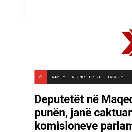
Skip
to
content
LAJME
KRONIKË E ZEZË
EKONOMI
MAQEDONI E VERIUT
Deputetët në Maqedo
KOSOVË
punën, janë caktuar
SHQIPËRI
RAJON
komisioneve parla
BOTË