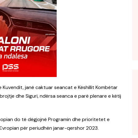
 Kuvendit, janë caktuar seancat e Këshillit Kombëtar
rojtje dhe Siguri, ndërsa seanca e parë plenare e këtij
ropian do të dëgjojnë Programin dhe prioritetet e
t Evropian për periudhën janar-qershor 2023.