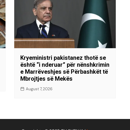
Kryeministri pakistanez thotë se
është “i nderuar” për nënshkrimin
e Marrëveshjes së Përbashkët të
Mbrojtjes së Mekës
August 7, 2026