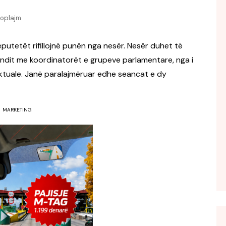
FOL POPULL
toplajm
GJURMË
INTERVISTA EMISION
deputetët rifillojnë punën nga nesër. Nesër duhet të
uvendit me koordinatorët e grupeve parlamentare, nga i
KONAKU
 aktuale. Janë paralajmëruar edhe seancat e dy
KU E KISHIM FJALEN
LIGJERATE FETARE
PARADITE ME NE
MARKETING
PIKËPAMJE
RECETA E DITES
RELAKS
RETRO JAVORE