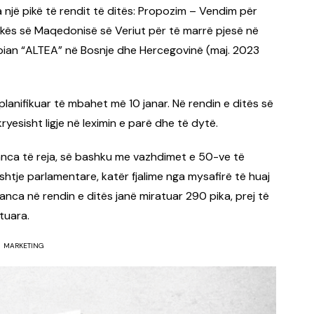
a një pikë të rendit të ditës: Propozim – Vendim për
ikës së Maqedonisë së Veriut për të marrë pjesë në
pian “ALTEA” në Bosnje dhe Hercegovinë (maj. 2023
planifikuar të mbahet më 10 janar. Në rendin e ditës së
yesisht ligje në leximin e parë dhe të dytë.
anca të reja, së bashku me vazhdimet e 50-ve të
tje parlamentare, katër fjalime nga mysafirë të huaj
eanca në rendin e ditës janë miratuar 290 pika, prej të
tuara.
MARKETING