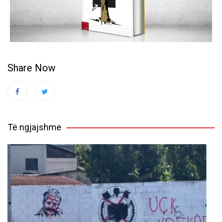
Share Now
Të ngjajshme