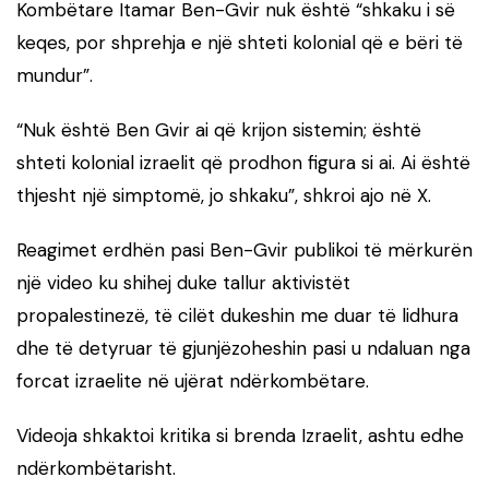
Kombëtare Itamar Ben-Gvir nuk është “shkaku i së
keqes, por shprehja e një shteti kolonial që e bëri të
mundur”.
“Nuk është Ben Gvir ai që krijon sistemin; është
shteti kolonial izraelit që prodhon figura si ai. Ai është
thjesht një simptomë, jo shkaku”, shkroi ajo në X.
Reagimet erdhën pasi Ben-Gvir publikoi të mërkurën
një video ku shihej duke tallur aktivistët
propalestinezë, të cilët dukeshin me duar të lidhura
dhe të detyruar të gjunjëzoheshin pasi u ndaluan nga
forcat izraelite në ujërat ndërkombëtare.
Videoja shkaktoi kritika si brenda Izraelit, ashtu edhe
ndërkombëtarisht.