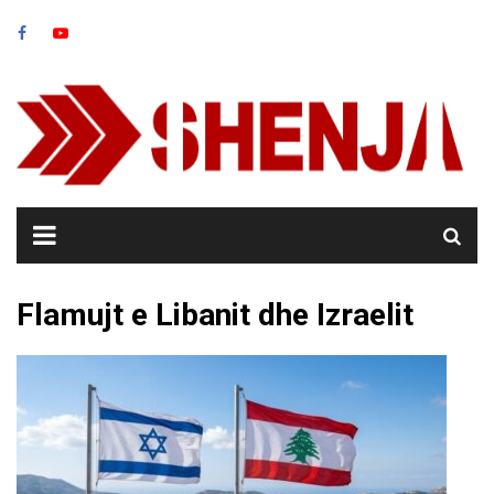
Skip
to
content
Flamujt e Libanit dhe Izraelit