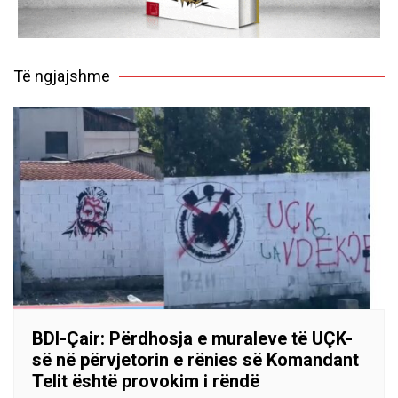
Të ngjajshme
BDI-Çair: Përdhosja e muraleve të UÇK-
së në përvjetorin e rënies së Komandant
Telit është provokim i rëndë