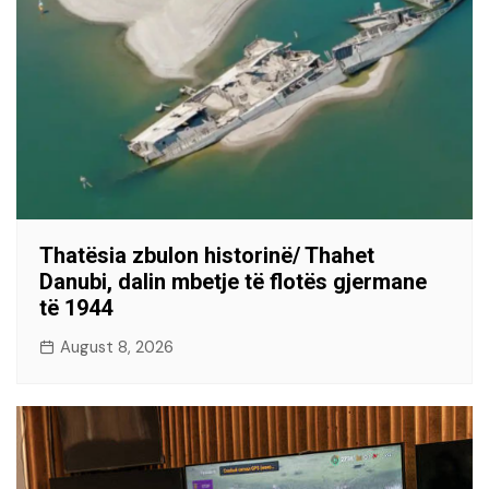
Thatësia zbulon historinë/ Thahet
Danubi, dalin mbetje të flotës gjermane
të 1944
August 8, 2026