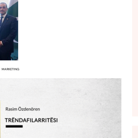
FOL POPULL
GJURMË
INTERVISTA EMISION
KONAKU
KU E KISHIM FJALEN
LIGJERATE FETARE
PARADITE ME NE
MARKETING
PIKËPAMJE
RECETA E DITES
RELAKS
RETRO JAVORE