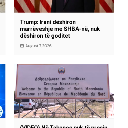
Trump: Irani dëshiron
marrëveshje me SHBA-në, nuk
dëshiron të goditet
August 7, 2026
(VIDEO) Në Tabanoc nuk të presin