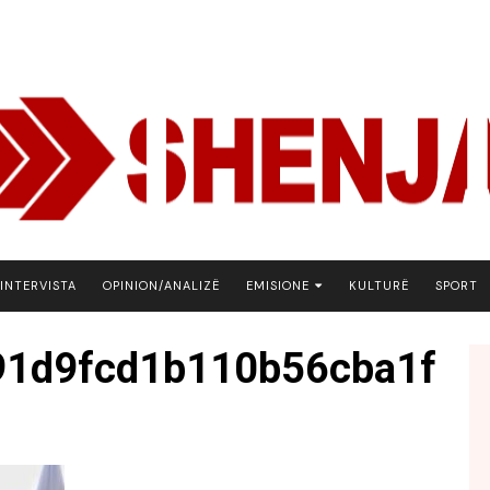
INTERVISTA
OPINION/ANALIZË
EMISIONE
KULTURË
SPORT
ARENA
91d9fcd1b110b56cba1f
BOTA NE FOKUS
EKONOMIKS
EMISION DEBATIV
FJALA