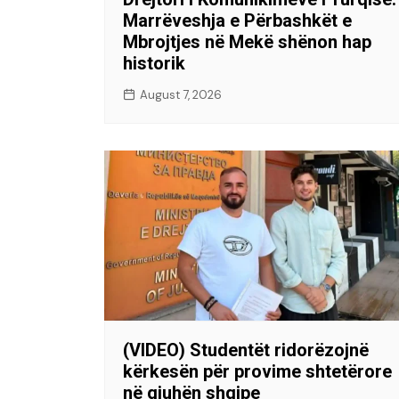
Marrëveshja e Përbashkët e
Mbrojtjes në Mekë shënon hap
historik
August 7, 2026
(VIDEO) Studentët ridorëzojnë
kërkesën për provime shtetërore
në gjuhën shqipe