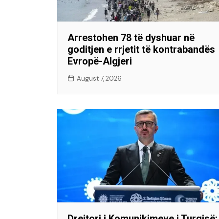
Arrestohen 78 të dyshuar në
goditjen e rrjetit të kontrabandës
Evropë-Algjeri
August 7, 2026
Drejtori i Komunikimeve i Turqisë: