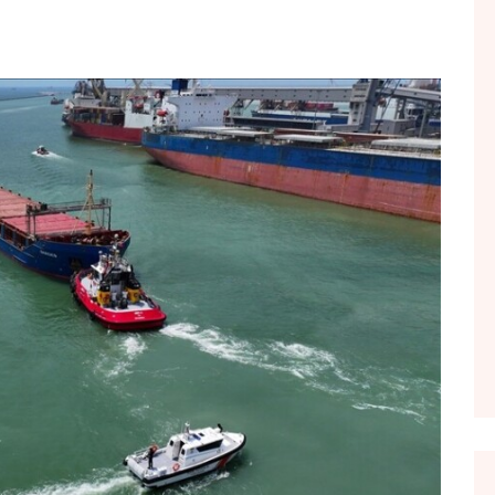
FOL POPULL
GJURMË
INTERVISTA EMISION
KONAKU
KU E KISHIM FJALEN
LIGJERATE FETARE
PARADITE ME NE
PIKËPAMJE
RECETA E DITES
RELAKS
RETRO JAVORE