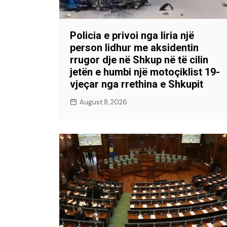
Policia e privoi nga liria një
person lidhur me aksidentin
rrugor dje në Shkup në të cilin
jetën e humbi një motoçiklist 19-
vjeçar nga rrethina e Shkupit
August 8, 2026