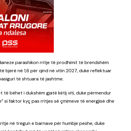
 daneze parashikon rritje të prodhimit të brendshëm
të bjerë në 1,6 për qind në vitin 2027, duke reflektuar
siguri të shtuara të jashtme.
et të bëhet i dukshëm gjatë këtij viti, duke përmendur
” si faktor kyç pas rritjes së çmimeve të energjisë dhe
rritje në tregun e barnave për humbje peshe, duke