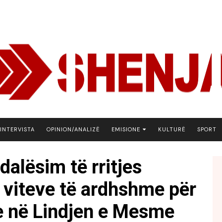
INTERVISTA
OPINION/ANALIZË
EMISIONE
KULTURË
SPORT
ARENA
alësim të rritjes
BOTA NE FOKUS
 viteve të ardhshme për
EKONOMIKS
EMISION DEBATIV
e në Lindjen e Mesme
FJALA