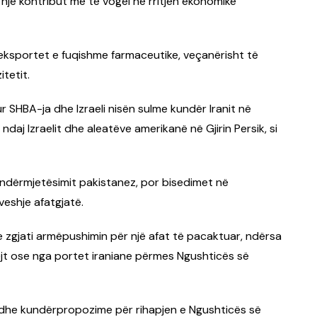
 një kontribut më të vogël në rritjen ekonomike
ksportet e fuqishme farmaceutike, veçanërisht të
tetit.
r SHBA-ja dhe Izraeli nisën sulme kundër Iranit në
daj Izraelit dhe aleatëve amerikanë në Gjirin Persik, si
 ndërmjetësimit pakistanez, por bisedimet në
veshje afatgjatë.
 zgjati armëpushimin për një afat të pacaktuar, ndërsa
ejt ose nga portet iraniane përmes Ngushticës së
dhe kundërpropozime për rihapjen e Ngushticës së