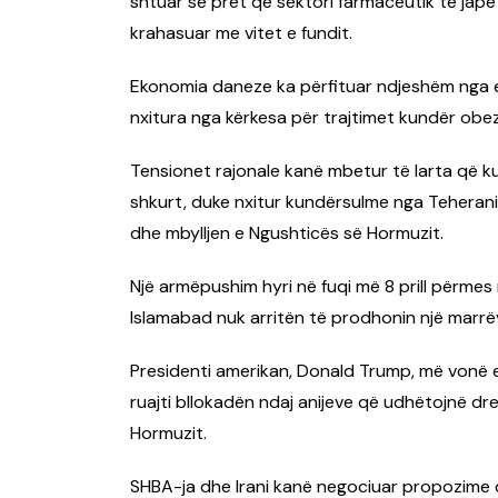
shtuar se pret që sektori farmaceutik të japë
krahasuar me vitet e fundit.
Ekonomia daneze ka përfituar ndjeshëm nga e
nxitura nga kërkesa për trajtimet kundër obezi
Tensionet rajonale kanë mbetur të larta që ku
shkurt, duke nxitur kundërsulme nga Teherani n
dhe mbylljen e Ngushticës së Hormuzit.
Një armëpushim hyri në fuqi më 8 prill përmes
Islamabad nuk arritën të prodhonin një marrë
Presidenti amerikan, Donald Trump, më vonë e
ruajti bllokadën ndaj anijeve që udhëtojnë dr
Hormuzit.
SHBA-ja dhe Irani kanë negociuar propozime 