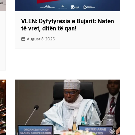
VLEN: Dyfytyrësia e Bujarit: Natën
të vret, ditën të qan!
August 8, 2026