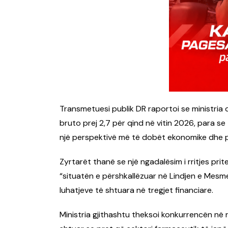
Transmetuesi publik DR raportoi se ministria
bruto prej 2,7 për qind në vitin 2026, para se 
një perspektivë më të dobët ekonomike dhe pa
Zyrtarët thanë se një ngadalësim i rritjes prit
“situatën e përshkallëzuar në Lindjen e Mesme
luhatjeve të shtuara në tregjet financiare.
Ministria gjithashtu theksoi konkurrencën në 