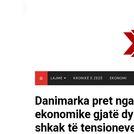
Skip
to
content
LAJME
KRONIKË E ZEZË
EKONOMI
MAQEDONI E VERIUT
Danimarka pret ngad
KOSOVË
ekonomike gjatë dy
SHQIPËRI
RAJON
shkak të tensionev
BOTË