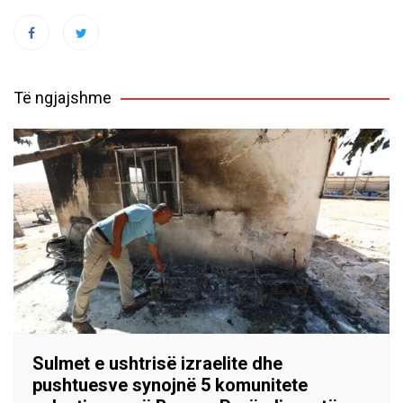
Të ngjajshme
Sulmet e ushtrisë izraelite dhe
pushtuesve synojnë 5 komunitete