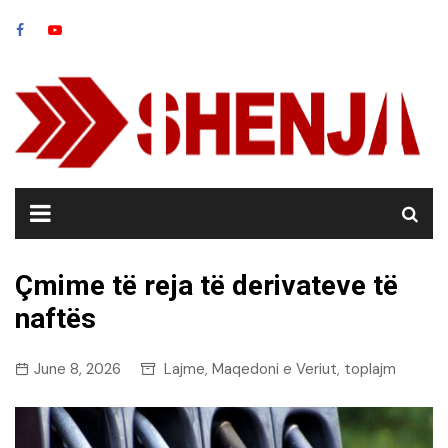
Skip
to
content
Çmime të reja të derivateve të
naftës
June 8, 2026
Lajme
Maqedoni e Veriut
toplajm
,
,