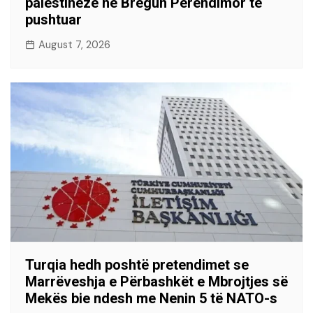
palestineze në Bregun Perëndimor të
pushtuar
August 7, 2026
Turqia hedh poshtë pretendimet se
Marrëveshja e Përbashkët e Mbrojtjes së
Mekës bie ndesh me Nenin 5 të NATO-s