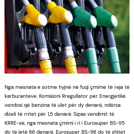
Nga mesnata e sotme hyjnë në fuqi çmime të reja të
karburanteve. Komisioni Rregullator për Energjetikë
vendosi që benzina të ulet për dy denarë, ndërsa
dizeli të rritet për 1,5 denarë. Sipas vendimit të
KRRE-së, nga mesnata çmimi i ri i Eurosuper BS-95
do të jetë 86 denarë, Eurosuper BS-98 do të shitet