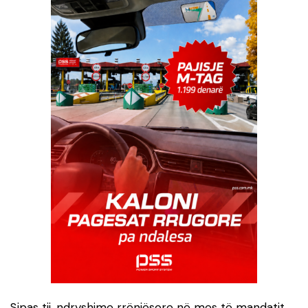
Sipas tij, ndryshime rrënjësore në mes të mandatit