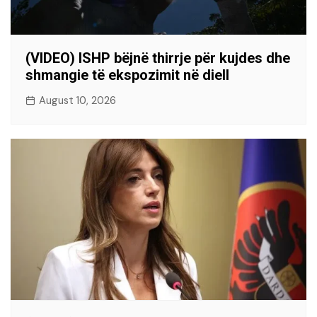
(VIDEO) ISHP bëjnë thirrje për kujdes dhe
shmangie të ekspozimit në diell
August 10, 2026