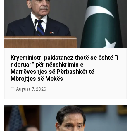
Kryeministri pakistanez thotë se është “i
nderuar” për nënshkrimin e
Marrëveshjes së Përbashkët të
Mbrojtjes së Mekës
August 7, 2026