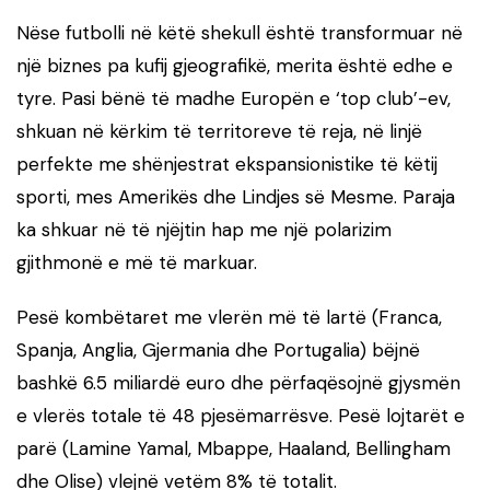
Nëse futbolli në këtë shekull është transformuar në
një biznes pa kufij gjeografikë, merita është edhe e
tyre. Pasi bënë të madhe Europën e ‘top club’-ev,
shkuan në kërkim të territoreve të reja, në linjë
perfekte me shënjestrat ekspansionistike të këtij
sporti, mes Amerikës dhe Lindjes së Mesme. Paraja
ka shkuar në të njëjtin hap me një polarizim
gjithmonë e më të markuar.
Pesë kombëtaret me vlerën më të lartë (Franca,
Spanja, Anglia, Gjermania dhe Portugalia) bëjnë
bashkë 6.5 miliardë euro dhe përfaqësojnë gjysmën
e vlerës totale të 48 pjesëmarrësve. Pesë lojtarët e
parë (Lamine Yamal, Mbappe, Haaland, Bellingham
dhe Olise) vlejnë vetëm 8% të totalit.