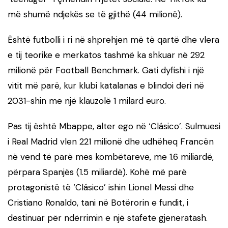
më shumë ndjekës se të gjithë (44 milionë).
Është futbolli i ri në shprehjen më të qartë dhe vlera
e tij teorike e merkatos tashmë ka shkuar në 292
milionë për Football Benchmark. Gati dyfishi i një
vitit më parë, kur klubi katalanas e blindoi deri në
2031-shin me një klauzolë 1 milard euro.
Pas tij është Mbappe, alter ego në ‘Clásico’. Sulmuesi
i Real Madrid vlen 221 milionë dhe udhëheq Francën
në vend të parë mes kombëtareve, me 1.6 miliardë,
përpara Spanjës (1.5 miliardë). Kohë më parë
protagonistë të ‘Clásico’ ishin Lionel Messi dhe
Cristiano Ronaldo, tani në Botërorin e fundit, i
destinuar për ndërrimin e një stafete gjeneratash.