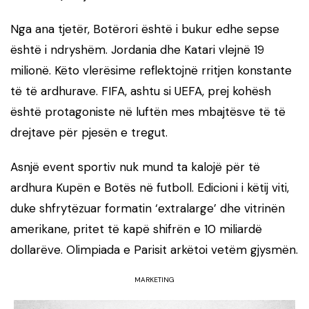
Nga ana tjetër, Botërori është i bukur edhe sepse
është i ndryshëm. Jordania dhe Katari vlejnë 19
milionë. Këto vlerësime reflektojnë rritjen konstante
të të ardhurave. FIFA, ashtu si UEFA, prej kohësh
është protagoniste në luftën mes mbajtësve të të
drejtave për pjesën e tregut.
Asnjë event sportiv nuk mund ta kalojë për të
ardhura Kupën e Botës në futboll. Edicioni i këtij viti,
duke shfrytëzuar formatin ‘extralarge’ dhe vitrinën
amerikane, pritet të kapë shifrën e 10 miliardë
dollarëve. Olimpiada e Parisit arkëtoi vetëm gjysmën.
MARKETING