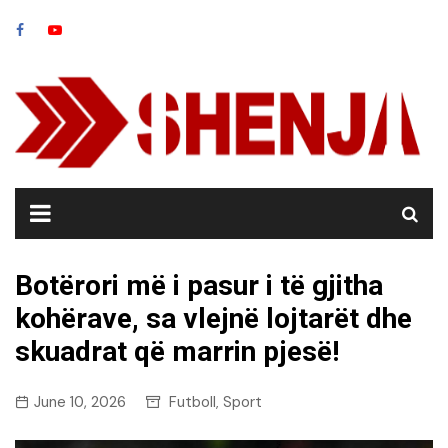
Skip
to
content
Botërori më i pasur i të gjitha
kohërave, sa vlejnë lojtarët dhe
skuadrat që marrin pjesë!
June 10, 2026
Futboll
Sport
,