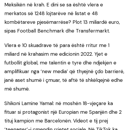
Meksikën në krah. E dini se sa është vlera e
merkatos së 1248 lojtarëve në listat e 48
kombëtareve pjesëmarrëse? Plot 13 miliardë euro,
sipas Football Benchmark dhe Transfermarkt.
Vlera e 10 skuadrave të para është rritur me 1
miliard në krahasim me edicionin 2022. Yjet e
futbollit global, me talentin e tyre dhe ndjekjen e
amplifikuar nga ‘new media’ që thyejnë çdo barrierë,
janë aset shumë i çmuar, të aftë të shkëlqejnë edhe
më shumë.
Shikoni Lamine Yamal: në moshën 18-vjeçare ka
fituar si protagonist një Europian me Spanjën dhe 2
tituj kampion me Barcelonën. Videot e tij prej
‘teenager’-i çmendin rrjetet sociale. Në TikTok ka