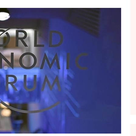
FOL POPULL
GJURMË
INTERVISTA EMISION
KONAKU
KU E KISHIM FJALEN
LIGJERATE FETARE
PARADITE ME NE
PIKËPAMJE
RECETA E DITES
RELAKS
RETRO JAVORE