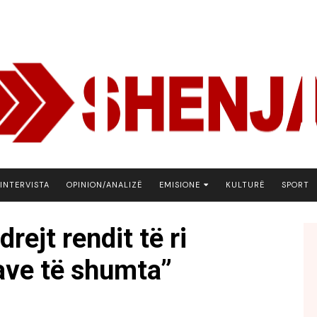
INTERVISTA
OPINION/ANALIZË
EMISIONE
KULTURË
SPORT
ARENA
rejt rendit të ri
BOTA NE FOKUS
ave të shumta”
EKONOMIKS
EMISION DEBATIV
FJALA