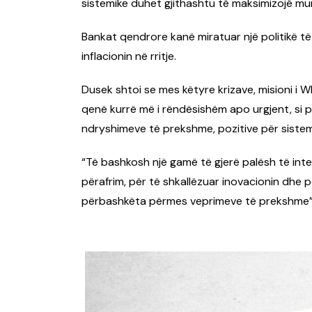
sistemike duhet gjithashtu të maksimizojë mun
Bankat qendrore kanë miratuar një politikë të
inflacionin në rritje.
Dusek shtoi se mes këtyre krizave, misioni i 
qenë kurrë më i rëndësishëm apo urgjent, si pë
ndryshimeve të prekshme, pozitive për sistem
“Të bashkosh një gamë të gjerë palësh të inte
përafrim, për të shkallëzuar inovacionin dhe p
përbashkëta përmes veprimeve të prekshme”, 