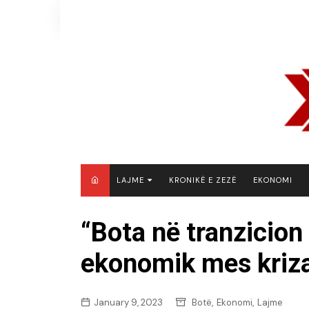
Skip
to
content
LAJME
KRONIKË E ZEZË
EKONOMI
MAQEDONI E VERIUT
“Bota në tranzicion d
KOSOVË
ekonomik mes kriz
SHQIPËRI
RAJON
BOTË
,
,
January 9, 2023
Botë
Ekonomi
Lajme