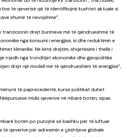
t ekonomik do të rezultojë ky tranzicion”, tha Dusek,
ktive të qeverisë që të identifikojnë kushtet aktuale si
ikave shumë të nevojshme”.
së tranzicionin drejt burimeve më të qëndrueshme të
konomike nga konsumi i energjisë, si dhe reduktimin e
et klimatike. Në këtë drejtim, shqetësimi i thellë i
 që rrjedh nga tronditjet ekonomike dhe gjeopolitike
vizjen drejt një modeli më të qëndrueshëm të energjisë”,
jë mënyrë të paprecedentë, kurse politikat duhet
shkëpunuese midis qeverive në mbarë botën, sipas
mbarë botën po punojnë së bashku për të luftuar
ra të qeverive për adresimin e çështjeve globale