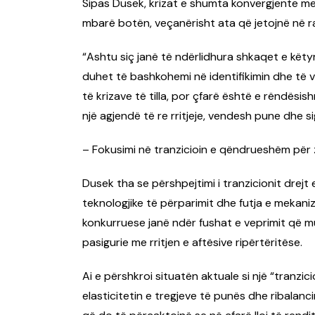
Sipas Dusek, krizat e shumta konvergjente me
mbarë botën, veçanërisht ata që jetojnë në 
“Ashtu siç janë të ndërlidhura shkaqet e këty
duhet të bashkohemi në identifikimin dhe të v
të krizave të tilla, por çfarë është e rëndës
një agjendë të re rritjeje, vendesh pune dhe si
– Fokusimi në tranzicioin e qëndrueshëm për z
Dusek tha se përshpejtimi i tranzicionit drejt 
teknologjike të përparimit dhe futja e mekan
konkurruese janë ndër fushat e veprimit që 
pasigurie me rritjen e aftësive ripërtëritëse.
Ai e përshkroi situatën aktuale si një “tranzi
elasticitetin e tregjeve të punës dhe ribalanci