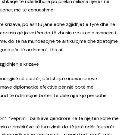
 shkaqe të ndërlidhura po prekin miliona njerëz në
rajonet më të cenueshme.
re krizave, po ashtu janë edhe zgjidhjet e tyre dhe ne
eprimin që jo vetëm do të zbusin rrezikun e avancimit
ishme, do të na mundësojnë të artikulojmë dhe zbatojmë
gurie për të ardhmen”, tha ai.
gjidhjen e krizave
energjisë së pastër, përfshirja e inovacioneve
izmave diplomatikë efektivë për një botë më
mund të ndihmojnë botën të dalë nga kjo periudhë
cion”. “Veprimi i bankave qendrore në të njëjtën kohë me
min e zinxhirëve të furnizimit do të jetë ndër faktorët