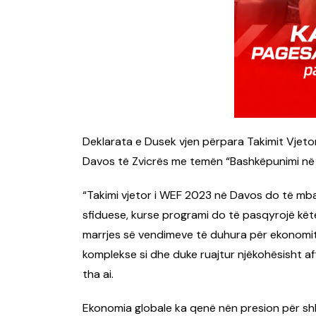
Deklarata e Dusek vjen përpara Takimit Vjetor
Davos të Zvicrës me temën “Bashkëpunimi në 
“Takimi vjetor i WEF 2023 në Davos do të mb
sfiduese, kurse programi do të pasqyrojë këtë
marrjes së vendimeve të duhura për ekonomit
komplekse si dhe duke ruajtur njëkohësisht a
tha ai.
Ekonomia globale ka qenë nën presion për shk