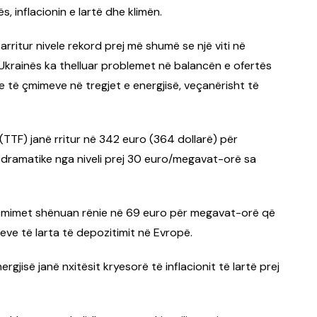
s, inflacionin e lartë dhe klimën.
arritur nivele rekord prej më shumë se një viti në
 Ukrainës ka thelluar problemet në balancën e ofertës
e të çmimeve në tregjet e energjisë, veçanërisht të
TTF) janë rritur në 342 euro (364 dollarë) për
 dramatike nga niveli prej 30 euro/megavat-orë sa
r, çmimet shënuan rënie në 69 euro për megavat-orë që
leve të larta të depozitimit në Evropë.
rgjisë janë nxitësit kryesorë të inflacionit të lartë prej