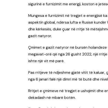
sigurinë e furnizimit me energji, koston e jetesë
Mungesa e furnizimit në tregjet e energjisë ka 
aspektin global, ndërsa lufta e Rusisë kundër
dhe kërkesës, duke çuar në rritje të mëtejshm
gazit natyror.
Çmimet e gazit natyror në bursën holandeze (
megavat-orë që nga 26 gusht 2022, një rritje
ishte një vit më parë.
Pas rritjeve të ndjeshme gjatë vitit të kalua
nga 6 janari falë një dimri më të butë dhe nive
Rritjet e çmimeve në tregjet e ushqimit dhe ene
dekadash në mbarë botën.