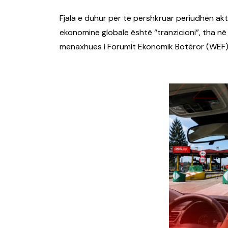
Fjala e duhur për të përshkruar periudhën ak
ekonominë globale është “tranzicioni”, tha në
menaxhues i Forumit Ekonomik Botëror (WEF),