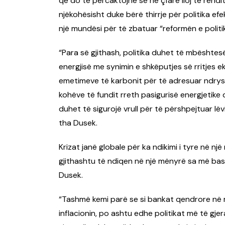
që do të përcaktojnë se në çfarë lloj të rendi
njëkohësisht duke bërë thirrje për politika efe
një mundësi për të zbatuar “reformën e polit
“Para së gjithash, politika duhet të mbështe
energjisë me synimin e shkëputjes së rritjes e
emetimeve të karbonit për të adresuar ndryshim
kohëve të fundit rreth pasigurisë energjetike
duhet të sigurojë vrull për të përshpejtuar lë
tha Dusek.
Krizat janë globale për ka ndikimi i tyre në n
gjithashtu të ndiqen në një mënyrë sa më ba
Dusek.
“Tashmë kemi parë se si bankat qendrore në 
inflacionin, po ashtu edhe politikat më të gje