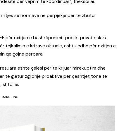
dësitë për veprim të koordinuar”, theksoi ai.
 rritjes së normave në përpjekje për të zbutur
WEF për nxitjen e bashkëpunimit publik-privat nuk ka
r tejkalimin e krizave aktuale, ashtu edhe për nxitjen e
in që çojnë përpara.
resuara është çelësi për të krijuar mirëkuptim dhe
ër të gjetur zgjidhje proaktive për çështjet tona të
shtoi ai.
MARKETING