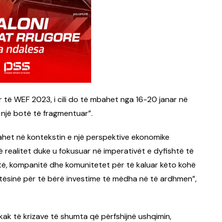
 të WEF 2023, i cili do të mbahet nga 16-20 janar në
një botë të fragmentuar”.
ahet në kontekstin e një perspektive ekonomike
 realitet duke u fokusuar në imperativët e dyfishtë të
ë, kompanitë dhe komunitetet për të kaluar këto kohë
ftësinë për të bërë investime të mëdha në të ardhmen”,
ak të krizave të shumta që përfshijnë ushqimin,