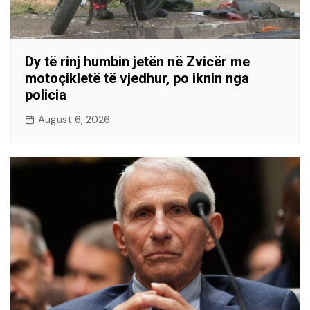
Dy të rinj humbin jetën në Zvicër me
motoçikletë të vjedhur, po iknin nga
policia
August 6, 2026