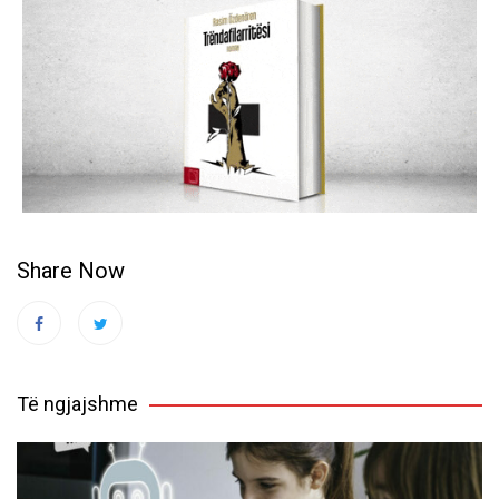
Share Now
Të ngjajshme