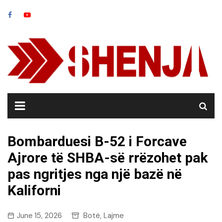
Skip
to
content
Bombarduesi B-52 i Forcave
Ajrore të SHBA-së rrëzohet pak
pas ngritjes nga një bazë në
Kaliforni
June 15, 2026
Botë
Lajme
,