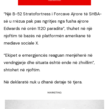
“Një B-52 Stratofortress i Forcave Ajrore të SHBA-
së u rrëzua pak pas ngritjes nga fusha ajrore
Edwards në orën 11:20 paradite”, thuhet në një
njoftim të bazës në platformën amerikane të
mediave sociale X.
“Ekipet e emergjencës reaguan menjëherë në
vendngjarje dhe situata është ende në zhvillim”,
shtohet në njoftim.
Në deklaratë nuk u dhanë detaje të tjera.
MARKETING