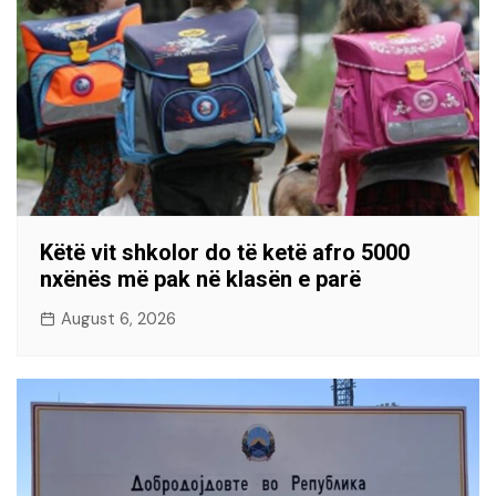
Këtë vit shkolor do të ketë afro 5000
nxënës më pak në klasën e parë
August 6, 2026