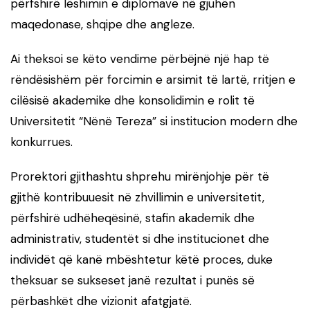
përfshirë lëshimin e diplomave në gjuhën
maqedonase, shqipe dhe angleze.
Ai theksoi se këto vendime përbëjnë një hap të
rëndësishëm për forcimin e arsimit të lartë, rritjen e
cilësisë akademike dhe konsolidimin e rolit të
Universitetit “Nënë Tereza” si institucion modern dhe
konkurrues.
Prorektori gjithashtu shprehu mirënjohje për të
gjithë kontribuuesit në zhvillimin e universitetit,
përfshirë udhëheqësinë, stafin akademik dhe
administrativ, studentët si dhe institucionet dhe
individët që kanë mbështetur këtë proces, duke
theksuar se sukseset janë rezultat i punës së
përbashkët dhe vizionit afatgjatë.