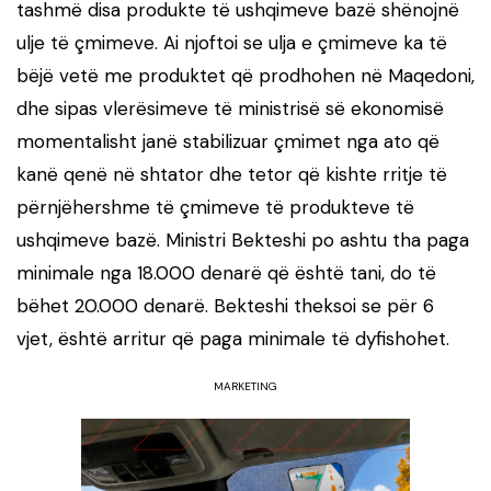
tashmë disa produkte të ushqimeve bazë shënojnë
ulje të çmimeve. Ai njoftoi se ulja e çmimeve ka të
bëjë vetë me produktet që prodhohen në Maqedoni,
dhe sipas vlerësimeve të ministrisë së ekonomisë
momentalisht janë stabilizuar çmimet nga ato që
kanë qenë në shtator dhe tetor që kishte rritje të
përnjëhershme të çmimeve të produkteve të
ushqimeve bazë. Ministri Bekteshi po ashtu tha paga
minimale nga 18.000 denarë që është tani, do të
bëhet 20.000 denarë. Bekteshi theksoi se për 6
vjet, është arritur që paga minimale të dyfishohet.
MARKETING