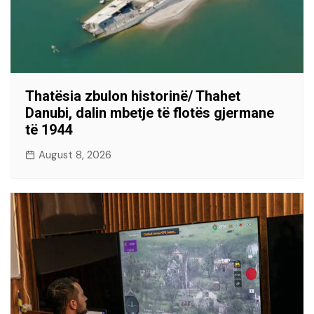
Thatësia zbulon historinë/ Thahet
Danubi, dalin mbetje të flotës gjermane
të 1944
August 8, 2026