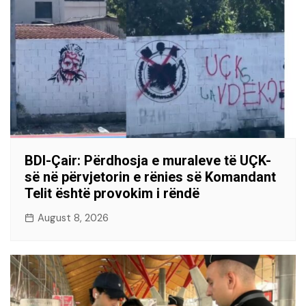
BDI-Çair: Përdhosja e muraleve të UÇK-
së në përvjetorin e rënies së Komandant
Telit është provokim i rëndë
August 8, 2026