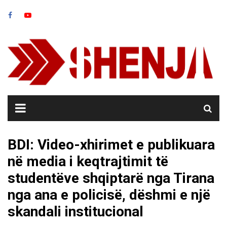
Skip
to
content
BDI: Video-xhirimet e publikuara
në media i keqtrajtimit të
studentëve shqiptarë nga Tirana
nga ana e policisë, dëshmi e një
skandali institucional