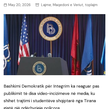
May 20, 2026
Lajme
Maqedoni e Veriut
toplajm
,
,
Bashkimi Demokratik për Integrim
ka reaguar pas
publikimit të disa video-incizimeve në media, ku
shihet trajtimi i studentëve shqiptarë nga Tirana
gjatë një ndërhyrjeje policore.