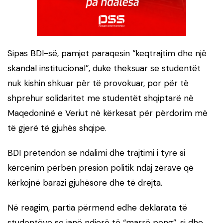
Sipas BDI-së, pamjet paraqesin “keqtrajtim dhe një
skandal institucional”, duke theksuar se studentët
nuk kishin shkuar për të provokuar, por për të
shprehur solidaritet me studentët shqiptarë në
Maqedoninë e Veriut në kërkesat për përdorim më
të gjerë të gjuhës shqipe.
BDI pretendon se ndalimi dhe trajtimi i tyre si
kërcënim përbën presion politik ndaj zërave që
kërkojnë barazi gjuhësore dhe të drejta.
Në reagim, partia përmend edhe deklarata të
studentëve se janë ndjerë të “marrë peng”, si dhe