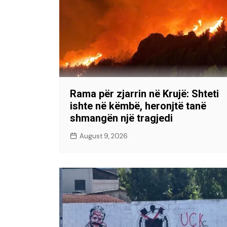
Rama për zjarrin në Krujë: Shteti
ishte në këmbë, heronjtë tanë
shmangën një tragjedi
August 9, 2026