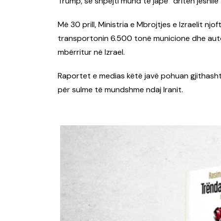
Trump, së shpejti mund të japë “dritën jeshile” 
Më 30 prill, Ministria e Mbrojtjes e Izraelit nj
transportonin 6.500 tonë municione dhe auto
mbërritur në Izrael.
Raportet e medias këtë javë pohuan gjithashtu
për sulme të mundshme ndaj Iranit.