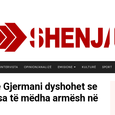
INTERVISTA
OPINION/ANALIZË
EMISIONE
KULTURË
SPORT
ARENA
 Gjermani dyshohet se
BOTA NE FOKUS
sa të mëdha armësh në
EKONOMIKS
EMISION DEBATIV
FJALA