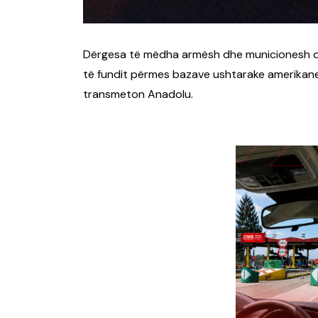
Dërgesa të mëdha armësh dhe municionesh dy
të fundit përmes bazave ushtarake amerikane
transmeton Anadolu.