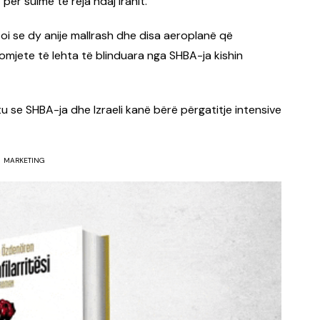
për sulme të reja ndaj Iranit.
oftoi se dy anije mallrash dhe disa aeroplanë që
mjete të lehta të blinduara nga SHBA-ja kishin
 se SHBA-ja dhe Izraeli kanë bërë përgatitje intensive
MARKETING