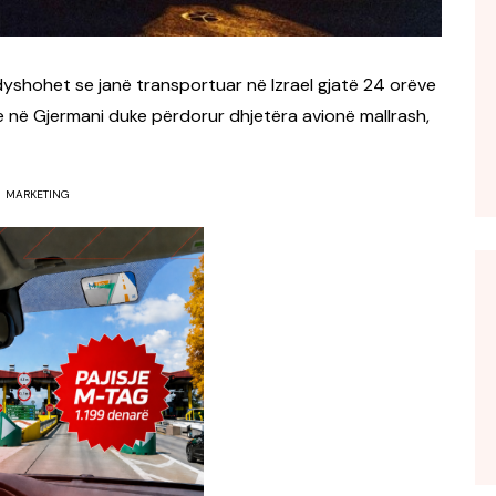
shohet se janë transportuar në Izrael gjatë 24 orëve
 në Gjermani duke përdorur dhjetëra avionë mallrash,
MARKETING