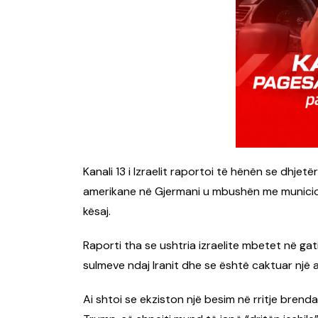
Kanali 13 i Izraelit raportoi të hënën se dhje
amerikane në Gjermani u mbushën me municio
kësaj.
Raporti tha se ushtria izraelite mbetet në gat
sulmeve ndaj Iranit dhe se është caktuar një 
Ai shtoi se ekziston një besim në rritje brend