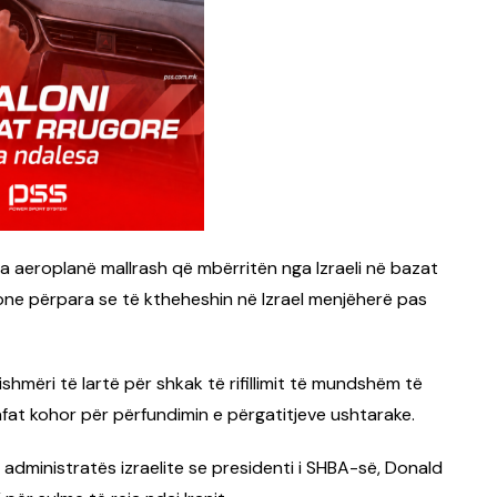
tëra aeroplanë mallrash që mbërritën nga Izraeli në bazat
ne përpara se të ktheheshin në Izrael menjëherë pas
ishmëri të lartë për shkak të rifillimit të mundshëm të
afat kohor për përfundimin e përgatitjeve ushtarake.
a administratës izraelite se presidenti i SHBA-së, Donald