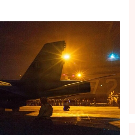
FOL POPULL
GJURMË
INTERVISTA EMISION
KONAKU
KU E KISHIM FJALEN
LIGJERATE FETARE
PARADITE ME NE
PIKËPAMJE
RECETA E DITES
RELAKS
RETRO JAVORE