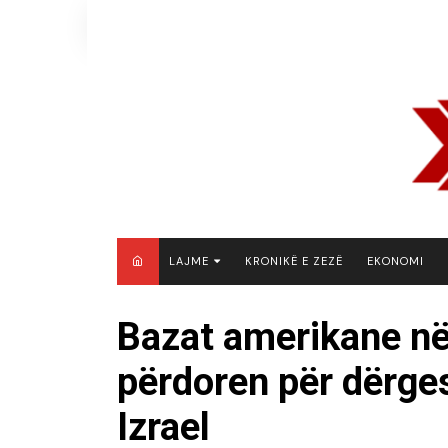
Skip
to
content
LAJME
KRONIKË E ZEZË
EKONOMI
MAQEDONI E VERIUT
Bazat amerikane në
KOSOVË
përdoren për dërge
SHQIPËRI
RAJON
Izrael
BOTË