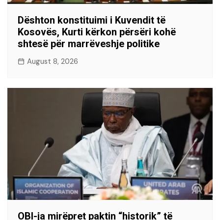
Dështon konstituimi i Kuvendit të
Kosovës, Kurti kërkon përsëri kohë
shtesë për marrëveshje politike
August 8, 2026
OBI-ja mirëpret paktin “historik” të