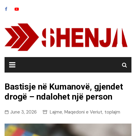
Skip
to
content
Bastisje në Kumanovë, gjendet
drogë – ndalohet një person
June 3, 2026
Lajme
Maqedoni e Veriut
toplajm
,
,