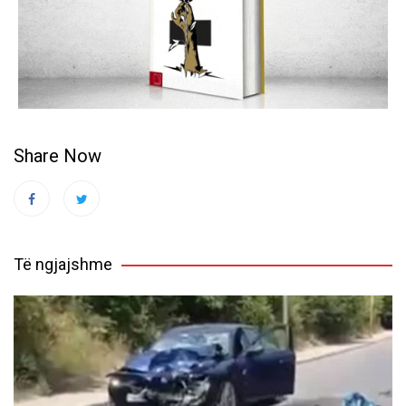
Share Now
Të ngjajshme