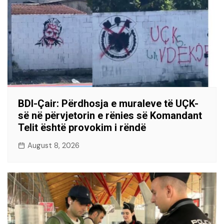
BDI-Çair: Përdhosja e muraleve të UÇK-
së në përvjetorin e rënies së Komandant
Telit është provokim i rëndë
August 8, 2026