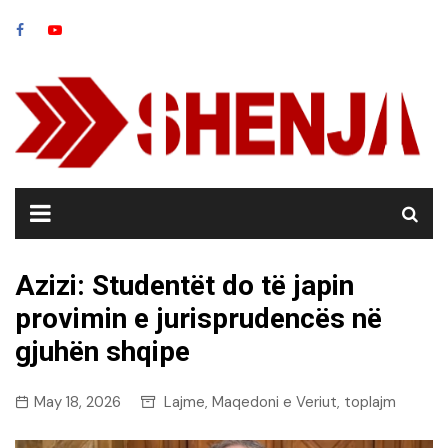
Skip
to
content
Azizi: Studentët do të japin
provimin e jurisprudencës në
gjuhën shqipe
May 18, 2026
Lajme
Maqedoni e Veriut
toplajm
,
,