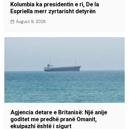
Kolumbia ka presidentin e ri, De la
Espriella merr zyrtarisht detyrën
August 8, 2026
Agjencia detare e Britanisë: Një anije
goditet me predhë pranë Omanit,
ekuipazhi është i sigurt