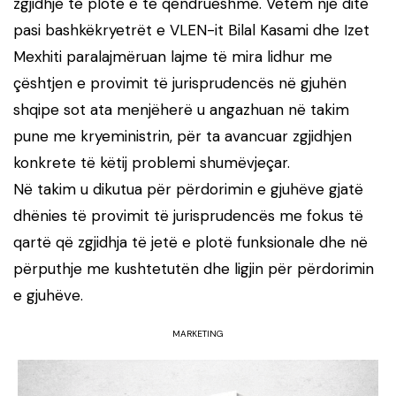
zgjidhje të plotë e të qëndrueshme. Vetëm një ditë
pasi bashkëkryetrët e VLEN-it Bilal Kasami dhe Izet
Mexhiti paralajmëruan lajme të mira lidhur me
çështjen e provimit të jurisprudencës në gjuhën
shqipe sot ata menjëherë u angazhuan në takim
pune me kryeministrin, për ta avancuar zgjidhjen
konkrete të këtij problemi shumëvjeçar.
Në takim u dikutua për përdorimin e gjuhëve gjatë
dhënies të provimit të jurisprudencës me fokus të
qartë që zgjidhja të jetë e plotë funksionale dhe në
përputhje me kushtetutën dhe ligjin për përdorimin
e gjuhëve.
MARKETING