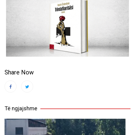
Share Now
Të ngjajshme