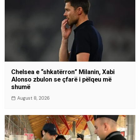
Chelsea e “shkatërron” Milanin, Xabi
Alonso zbulon se çfarë i pëlqeu më
shumë
August 8, 2026