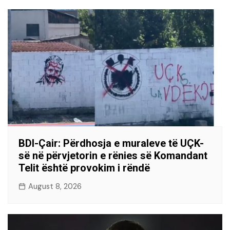
BDI-Çair: Përdhosja e muraleve të UÇK-
së në përvjetorin e rënies së Komandant
Telit është provokim i rëndë
August 8, 2026