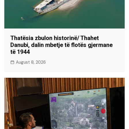
Thatësia zbulon historinë/ Thahet
Danubi, dalin mbetje të flotës gjermane
të 1944
August 8, 2026