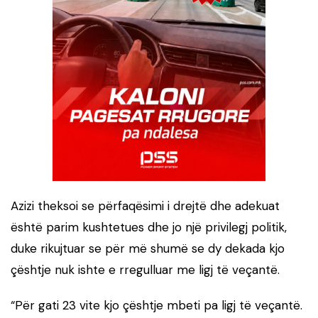
Azizi theksoi se përfaqësimi i drejtë dhe adekuat
është parim kushtetues dhe jo një privilegj politik,
duke rikujtuar se për më shumë se dy dekada kjo
çështje nuk ishte e rregulluar me ligj të veçantë.
“Për gati 23 vite kjo çështje mbeti pa ligj të veçantë.