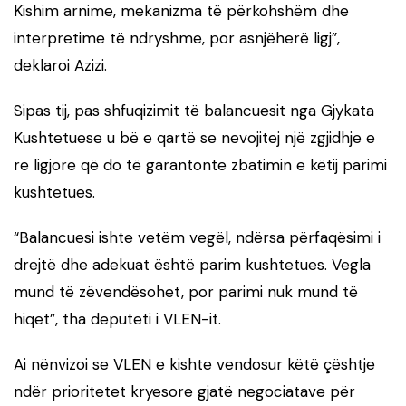
Kishim arnime, mekanizma të përkohshëm dhe
interpretime të ndryshme, por asnjëherë ligj”,
deklaroi Azizi.
Sipas tij, pas shfuqizimit të balancuesit nga Gjykata
Kushtetuese u bë e qartë se nevojitej një zgjidhje e
re ligjore që do të garantonte zbatimin e këtij parimi
kushtetues.
“Balancuesi ishte vetëm vegël, ndërsa përfaqësimi i
drejtë dhe adekuat është parim kushtetues. Vegla
mund të zëvendësohet, por parimi nuk mund të
hiqet”, tha deputeti i VLEN-it.
Ai nënvizoi se VLEN e kishte vendosur këtë çështje
ndër prioritetet kryesore gjatë negociatave për