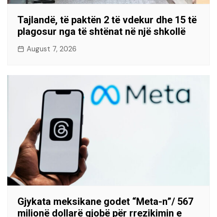
Tajlandë, të paktën 2 të vdekur dhe 15 të
plagosur nga të shtënat në një shkollë
August 7, 2026
Gjykata meksikane godet “Meta-n”/ 567
milionë dollarë gjobë për rrezikimin e