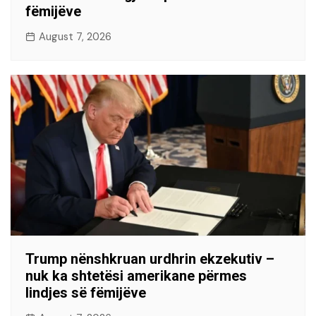
fëmijëve
August 7, 2026
Trump nënshkruan urdhrin ekzekutiv –
nuk ka shtetësi amerikane përmes
lindjes së fëmijëve