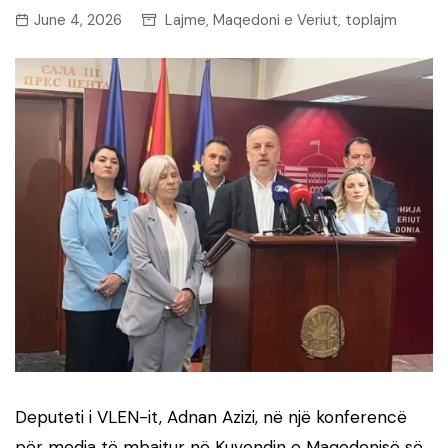
June 4, 2026
Lajme
Maqedoni e Veriut
toplajm
,
,
Deputeti i VLEN-it, Adnan Azizi, në një konferencë
për media të mbajtur në Kuvendin e Maqedonisë së