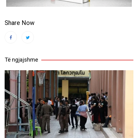
Share Now
Të ngjajshme