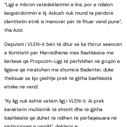
“Ligji e mbron vetëdeklarimin e lirë, por e ndalon
keqpërdorimin e tij. Askush nuk mund ta përdorë
identitetin etnik si manovër për të fituar vend pune”,
tha Azizi.
Deputeti i VLEN-it bëri të ditur se ka thirrur seancën
e Komitetit për Marrëdhënie mes Bashkësive me
kërkesë që Propozim-Ligji të përfshihet në grupin e
ligjeve që miratohen me shumicë Badenter, duke
theksuar se kjo çështje prek të gjitha bashkësitë
etnike në vend.
“Ky ligj nuk është vetëm ligj i VLEN-it. Ai prek
karakterin multietnik të shtetit dhe të gjitha
bashkësitë që duhet të ndihen të përfaqësuara në
institucionet e vendit”, deklaroi ai.