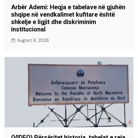
Arbër Ademi: Heqja e tabelave në gjuhën
shqipe në vendkalimet kufitare është
shkelje e ligjit dhe diskriminim
institucional
August 6, 2026
(VIDEO) Përsëritet historia, tabelat e reja