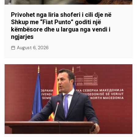
Privohet nga liria shoferi i cili dje në
Shkup me “Fiat Punto” goditi një
këmbësore dhe u largua nga vendi i
ngjarjes
August 6, 2026