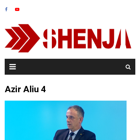
Skip
to
content
Azir Aliu 4