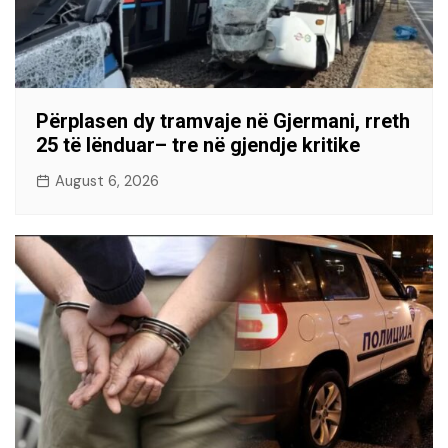
Përplasen dy tramvaje në Gjermani, rreth
25 të lënduar– tre në gjendje kritike
August 6, 2026