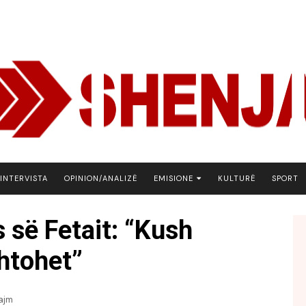
INTERVISTA
OPINION/ANALIZË
EMISIONE
KULTURË
SPORT
ARENA
 së Fetait: “Kush
BOTA NE FOKUS
dhtohet”
EKONOMIKS
EMISION DEBATIV
FJALA
ajm