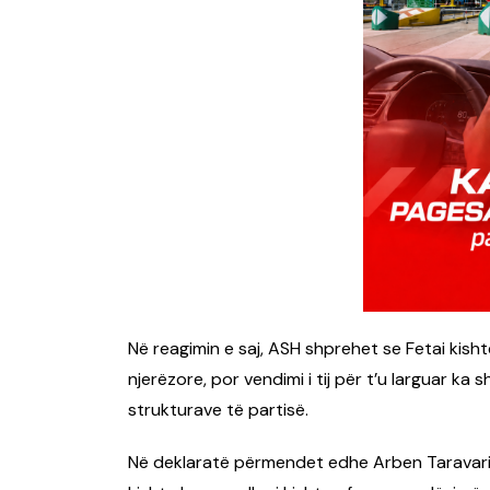
Në reagimin e saj, ASH shprehet se Fetai kis
njerëzore, por vendimi i tij për t’u larguar k
strukturave të partisë.
Në deklaratë përmendet edhe Arben Taravari, du