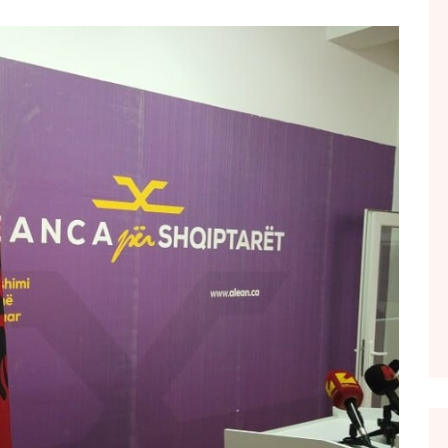
FOL POPULL
GJURMË
INTERVISTA EMISION
KONAKU
KU E KISHIM FJALEN
LIGJERATE FETARE
PARADITE ME NE
PIKËPAMJE
RECETA E DITES
RELAKS
RETRO JAVORE