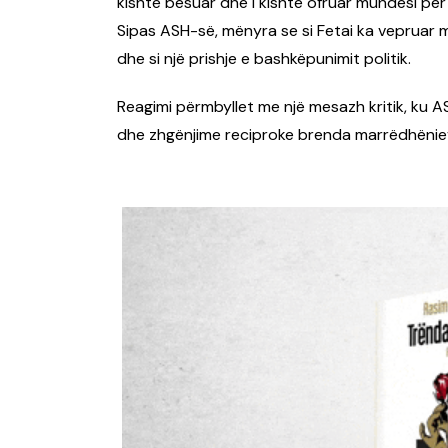
kishte besuar dhe i kishte ofruar mundësi pë
Sipas ASH-së, mënyra se si Fetai ka vepruar 
dhe si një prishje e bashkëpunimit politik.
Reagimi përmbyllet me një mesazh kritik, ku AS
dhe zhgënjime reciproke brenda marrëdhënieve