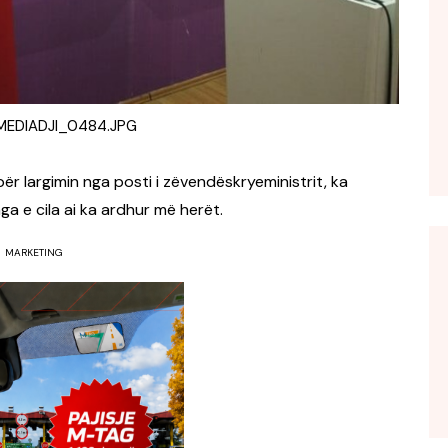
EDIADJI_0484.JPG
ër largimin nga posti i zëvendëskryeministrit, ka
a e cila ai ka ardhur më herët.
MARKETING