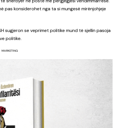
r të shërbyer në poste me përgjegjësi vendimmarrëse.
më pas konsiderohet nga ta si mungesë mirënjohjeje
H sugjeron se veprimet politike mund të sjellin pasoja
 politike.
MARKETING