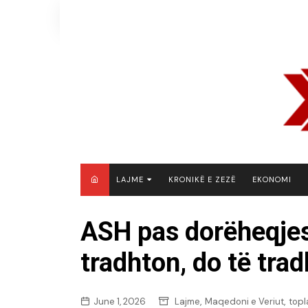
Skip
to
content
LAJME
KRONIKË E ZEZË
EKONOMI
MAQEDONI E VERIUT
ASH pas dorëheqjes
KOSOVË
tradhton, do të tra
SHQIPËRI
RAJON
BOTË
,
,
June 1, 2026
Lajme
Maqedoni e Veriut
topl