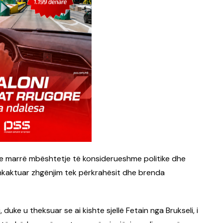
hte marrë mbështetje të konsiderueshme politike dhe
a shkaktuar zhgënjim tek përkrahësit dhe brenda
ke u theksuar se ai kishte sjellë Fetain nga Brukseli, i