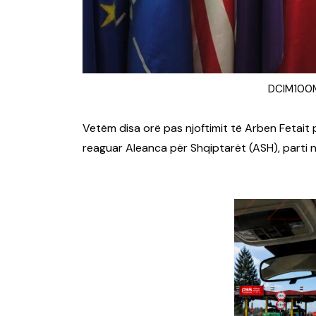
DCIM100M
Vetëm disa orë pas njoftimit të Arben Fetait p
reaguar Aleanca për Shqiptarët (ASH), parti ng