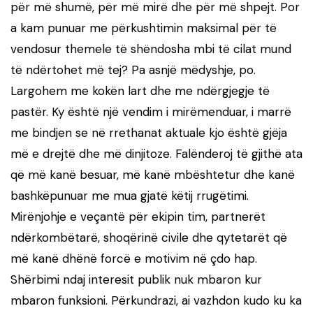
për më shumë, për më mirë dhe për më shpejt. Por
a kam punuar me përkushtimin maksimal për të
vendosur themele të shëndosha mbi të cilat mund
të ndërtohet më tej? Pa asnjë mëdyshje, po.
Largohem me kokën lart dhe me ndërgjegje të
pastër. Ky është një vendim i mirëmenduar, i marrë
me bindjen se në rrethanat aktuale kjo është gjëja
më e drejtë dhe më dinjitoze. Falënderoj të gjithë ata
që më kanë besuar, më kanë mbështetur dhe kanë
bashkëpunuar me mua gjatë këtij rrugëtimi.
Mirënjohje e veçantë për ekipin tim, partnerët
ndërkombëtarë, shoqërinë civile dhe qytetarët që
më kanë dhënë forcë e motivim në çdo hap.
Shërbimi ndaj interesit publik nuk mbaron kur
mbaron funksioni. Përkundrazi, ai vazhdon kudo ku ka