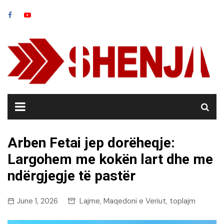
Skip
to
content
Arben Fetai jep dorëheqje:
Largohem me kokën lart dhe me
ndërgjegje të pastër
June 1, 2026
Lajme
Maqedoni e Veriut
toplajm
,
,