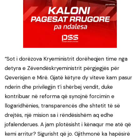
“Sot i dorëzova Kryeministrit dorëheqjen time nga
detyra e Zëvendëskryeministrit përgjegjës për
Qeverisjen e Mirë. Gjatë këtyre dy viteve kam pasur
nderin dhe privilegjin t’i shërbej vendit, duke
kontribuar në reforma që synojnë forcimin e
llogaridhënies, transparencës dhe shtetit të së
drejtës, një mision sa i rëndësishëm aq edhe
jofalenderues. A jam plotësisht i kënaqur me atë që
kemi arritur? Sigurisht që jo. Gjithmonë ka hapësirë