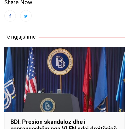
Share Now
Të ngjajshme
BDI: Presion skandaloz dhe i
papranueshëm nga VLEN ndaj drejtësisë