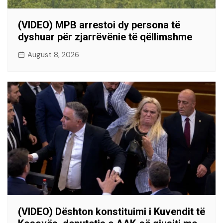
(VIDEO) MPB arrestoi dy persona të
dyshuar për zjarrëvënie të qëllimshme
August 8, 2026
(VIDEO) Dështon konstituimi i Kuvendit të