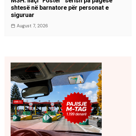
MSH: Ilaçi “Foster” sërish pa pagesë
shtesë në barnatore për personat e
siguruar
August 7, 2026