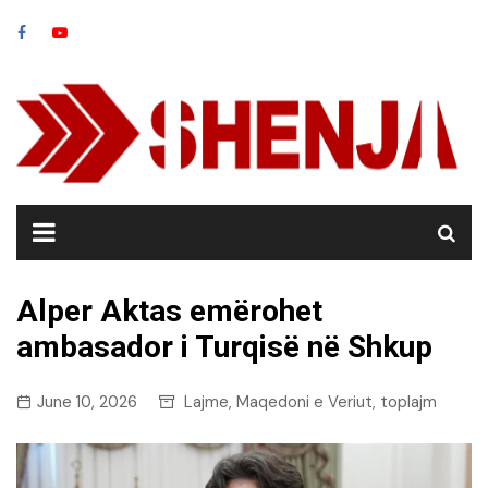
Skip
to
content
Alper Aktas emërohet
ambasador i Turqisë në Shkup
June 10, 2026
Lajme
Maqedoni e Veriut
toplajm
,
,