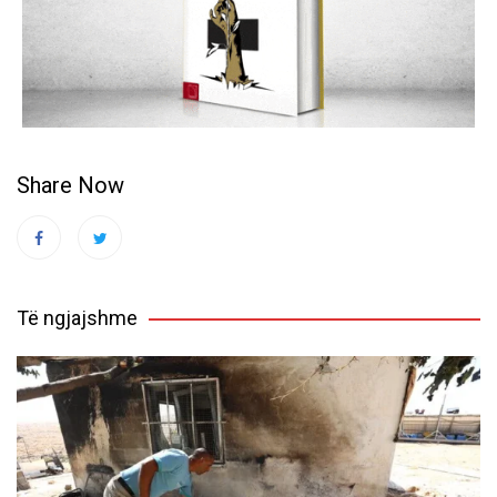
Share Now
Të ngjajshme