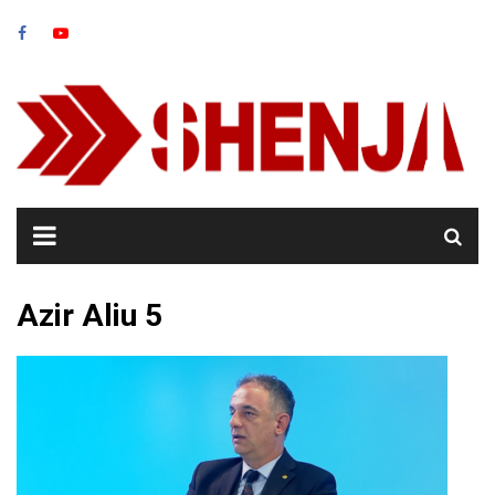
Skip
to
content
Azir Aliu 5