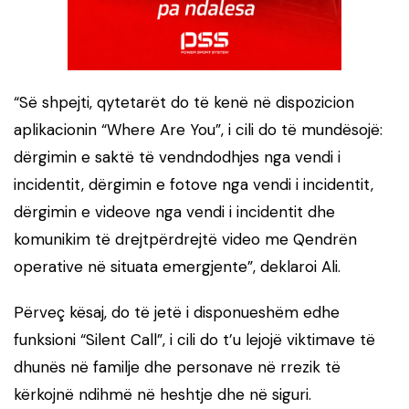
“Së shpejti, qytetarët do të kenë në dispozicion
aplikacionin “Where Are You”, i cili do të mundësojë:
dërgimin e saktë të vendndodhjes nga vendi i
incidentit, dërgimin e fotove nga vendi i incidentit,
dërgimin e videove nga vendi i incidentit dhe
komunikim të drejtpërdrejtë video me Qendrën
operative në situata emergjente”, deklaroi Ali.
Përveç kësaj, do të jetë i disponueshëm edhe
funksioni “Silent Call”, i cili do t’u lejojë viktimave të
dhunës në familje dhe personave në rrezik të
kërkojnë ndihmë në heshtje dhe në siguri.