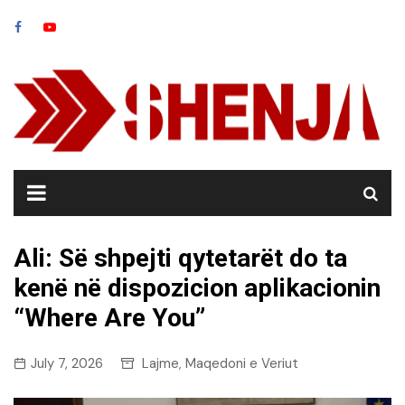
Skip
to
content
Ali: Së shpejti qytetarët do ta
kenë në dispozicion aplikacionin
“Where Are You”
July 7, 2026
Lajme
Maqedoni e Veriut
,