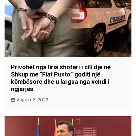
Privohet nga liria shoferi i cili dje në
Shkup me “Fiat Punto” goditi një
këmbësore dhe u largua nga vendi i
ngjarjes
August 6, 2026