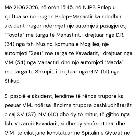
Më 21.06.2026, në orën 15:45, në NJPB Prilep u
njoftua se në rrugën Prilep–Manastir ka ndodhur
aksident rrugor ndërmjet një automjeti pasagjerësj
“Toyota” me targa të Manastirit, i drejtuar nga D.R.
(24) nga fsh. Musinc, komuna e Mogillës, një
automjeti “Seat” me targa të Kavadarit, i drejtuar nga
V.M. (54) nga Manastiri, dhe një automjeti “Mazda”
me targa të Shkupit, i drejtuar nga G.M. (51) nga
Shkupi.
Si pasojë e aksident, lëndime të rënda trupore ka
pësuar V.M., ndërsa lëndime trupore bashkudhëtarët
e saj S.V. (37), N.V. (40) dhe dy të mitur, të gjithë nga
fsh. Vozarci i Kavadarit, si dhe dy shoferët D.R. dhe
G.M., të cilat janë konstatuar në Spitalin e Qytetit në