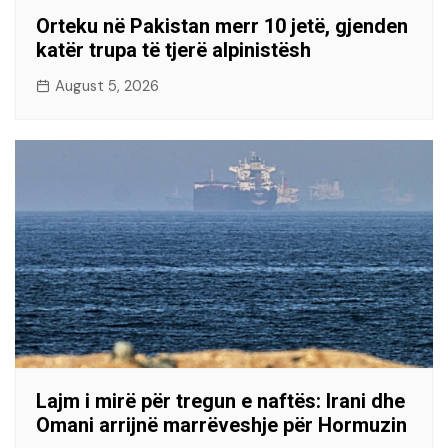
Orteku në Pakistan merr 10 jetë, gjenden
katër trupa të tjerë alpinistësh
August 5, 2026
Lajm i mirë për tregun e naftës: Irani dhe
Omani arrijnë marrëveshje për Hormuzin