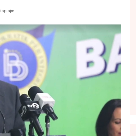
FOL POPULL
toplajm
GJURMË
INTERVISTA EMISION
KONAKU
KU E KISHIM FJALEN
LIGJERATE FETARE
PARADITE ME NE
PIKËPAMJE
RECETA E DITES
RELAKS
RETRO JAVORE