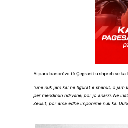
Ai para banorëve të Çegranit u shpreh se ka 
“Unë nuk jam kal në figurat e shahut, o jam
për mendimin ndryshe, por jo anarki. Në ins
Zeusit, por ama edhe imponime nuk ka. Duhe