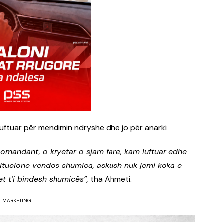
luftuar për mendimin ndryshe dhe jo për anarki.
 komandant, o kryetar o sjam fare, kam luftuar edhe
titucione vendos shumica, askush nuk jemi koka e
t t’i bindesh shumicës”,
tha Ahmeti.
MARKETING