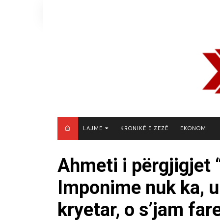
Skip
to
content
LAJME
KRONIKË E ZEZË
EKONOMI
MAQEDONI E VERIUT
Ahmeti i përgjigjet “
KOSOVË
Imponime nuk ka, 
SHQIPËRI
RAJON
kryetar, o s’jam fare
BOTË