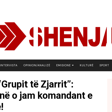
INTERVISTA
OPINION/ANALIZË
EMISIONE
KULTURË
SPORT
ARENA
Grupit të Zjarrit”:
BOTA NE FOKUS
unë o jam komandant e
EKONOMIKS
EMISION DEBATIV
!
FJALA