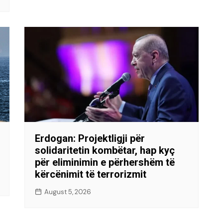
Erdogan: Projektligji për
solidaritetin kombëtar, hap kyç
për eliminimin e përhershëm të
kërcënimit të terrorizmit
August 5, 2026