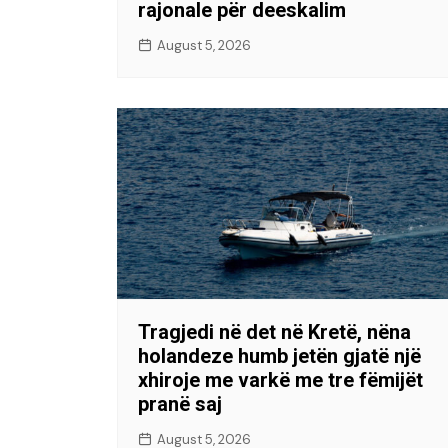
rajonale për deeskalim
August 5, 2026
Tragjedi në det në Kretë, nëna
holandeze humb jetën gjatë një
xhiroje me varkë me tre fëmijët
pranë saj
August 5, 2026