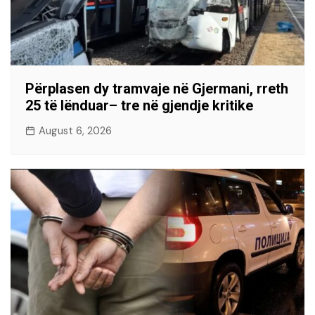
Përplasen dy tramvaje në Gjermani, rreth
25 të lënduar– tre në gjendje kritike
August 6, 2026