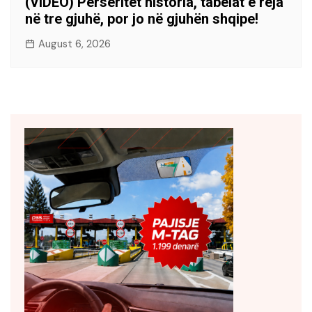
(VIDEO) Përsëritet historia, tabelat e reja
në tre gjuhë, por jo në gjuhën shqipe!
August 6, 2026