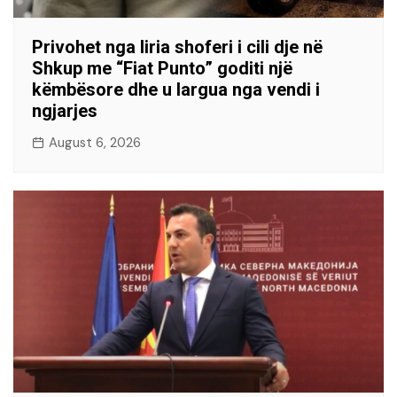
Privohet nga liria shoferi i cili dje në
Shkup me “Fiat Punto” goditi një
këmbësore dhe u largua nga vendi i
ngjarjes
August 6, 2026