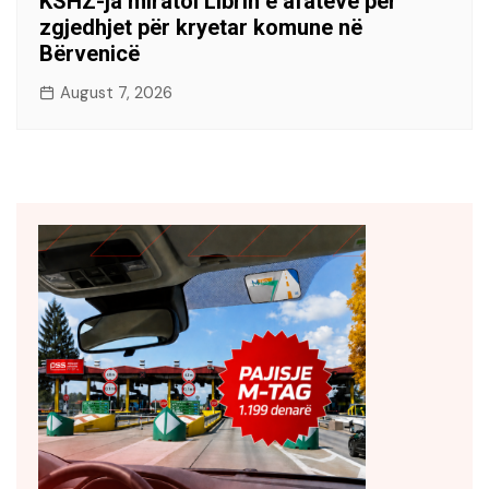
KSHZ-ja miratoi Librin e afateve për
zgjedhjet për kryetar komune në
Bërvenicë
August 7, 2026