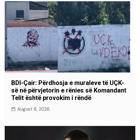
BDI-Çair: Përdhosja e muraleve të UÇK-
së në përvjetorin e rënies së Komandant
Telit është provokim i rëndë
August 8, 2026