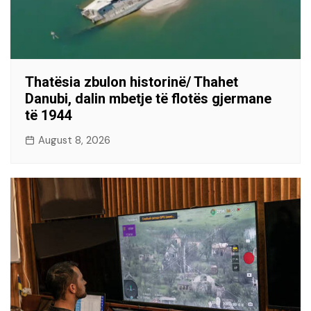
Thatësia zbulon historinë/ Thahet
Danubi, dalin mbetje të flotës gjermane
të 1944
August 8, 2026