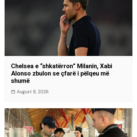
Chelsea e “shkatërron” Milanin, Xabi
Alonso zbulon se çfarë i pëlqeu më
shumë
August 8, 2026