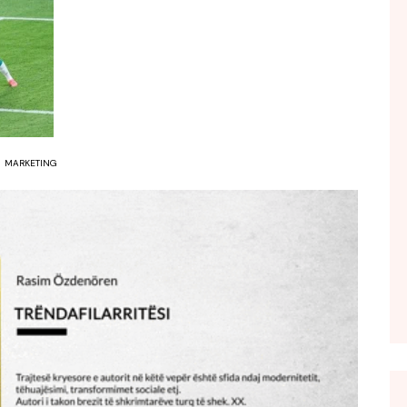
FOL POPULL
GJURMË
INTERVISTA EMISION
KONAKU
KU E KISHIM FJALEN
MARKETING
LIGJERATE FETARE
PARADITE ME NE
PIKËPAMJE
RECETA E DITES
RELAKS
RETRO JAVORE