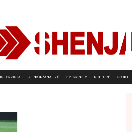
INTERVISTA
OPINION/ANALIZË
EMISIONE
KULTURË
SPORT
ARENA
BOTA NE FOKUS
EKONOMIKS
EMISION DEBATIV
FJALA