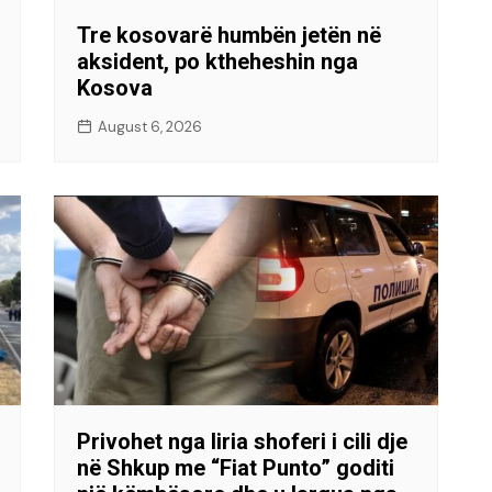
Tre kosovarë humbën jetën në
aksident, po ktheheshin nga
Kosova
August 6, 2026
Privohet nga liria shoferi i cili dje
në Shkup me “Fiat Punto” goditi