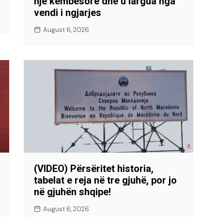
një këmbësore dhe u largua nga
vendi i ngjarjes
August 6, 2026
(VIDEO) Përsëritet historia,
tabelat e reja në tre gjuhë, por jo
në gjuhën shqipe!
August 6, 2026