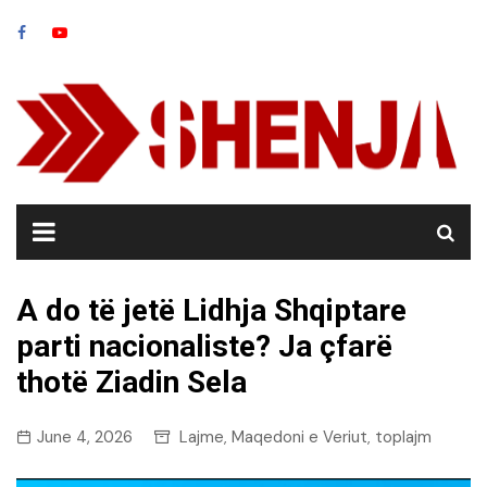
Skip
to
content
A do të jetë Lidhja Shqiptare
parti nacionaliste? Ja çfarë
thotë Ziadin Sela
June 4, 2026
Lajme
Maqedoni e Veriut
toplajm
,
,