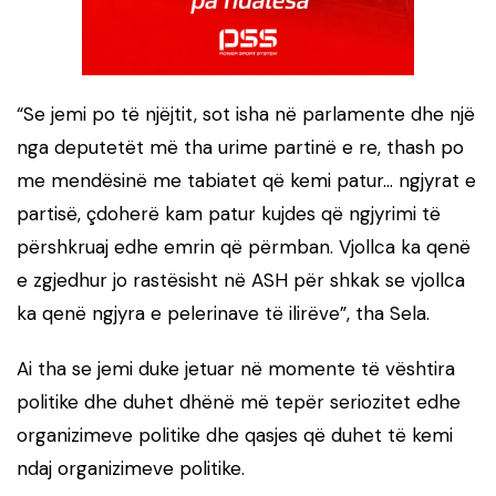
“Se jemi po të njëjtit, sot isha në parlamente dhe një
nga deputetët më tha urime partinë e re, thash po
me mendësinë me tabiatet që kemi patur… ngjyrat e
partisë, çdoherë kam patur kujdes që ngjyrimi të
përshkruaj edhe emrin që përmban. Vjollca ka qenë
e zgjedhur jo rastësisht në ASH për shkak se vjollca
ka qenë ngjyra e pelerinave të ilirëve”, tha Sela.
Ai tha se jemi duke jetuar në momente të vështira
politike dhe duhet dhënë më tepër seriozitet edhe
organizimeve politike dhe qasjes që duhet të kemi
ndaj organizimeve politike.