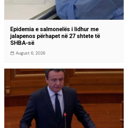
Epidemia e salmonelës i lidhur me
jalapenos përhapet në 27 shtete të
SHBA-së
August 6, 2026