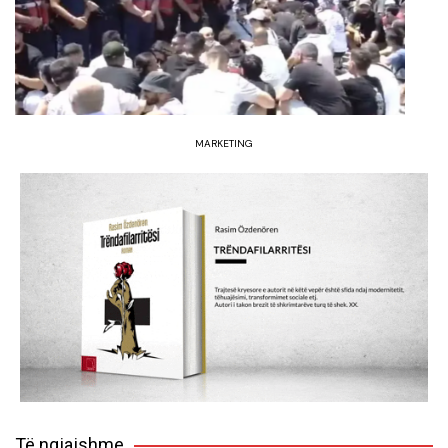
MARKETING
Të ngjajshme