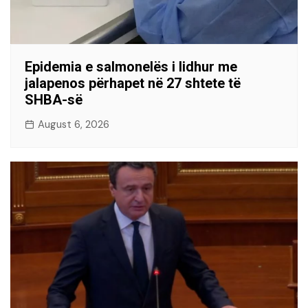
Epidemia e salmonelës i lidhur me
jalapenos përhapet në 27 shtete të
SHBA-së
August 6, 2026