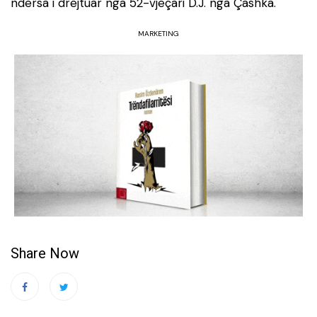
ndërsa i drejtuar nga 52-vjeçari D.J. nga Çashka.
MARKETING
Share Now