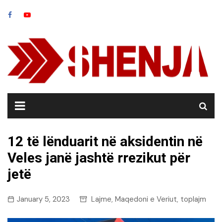
Skip
to
content
12 të lënduarit në aksidentin në
Veles janë jashtë rrezikut për
jetë
January 5, 2023
Lajme
Maqedoni e Veriut
toplajm
,
,