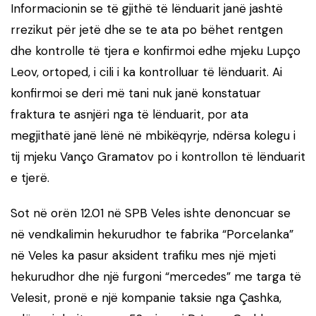
Informacionin se të gjithë të lënduarit janë jashtë
rrezikut për jetë dhe se te ata po bëhet rentgen
dhe kontrolle të tjera e konfirmoi edhe mjeku Lupço
Leov, ortoped, i cili i ka kontrolluar të lënduarit. Ai
konfirmoi se deri më tani nuk janë konstatuar
fraktura te asnjëri nga të lënduarit, por ata
megjithatë janë lënë në mbikëqyrje, ndërsa kolegu i
tij mjeku Vanço Gramatov po i kontrollon të lënduarit
e tjerë.
Sot në orën 12.01 në SPB Veles ishte denoncuar se
në vendkalimin hekurudhor te fabrika “Porcelanka”
në Veles ka pasur aksident trafiku mes një mjeti
hekurudhor dhe një furgoni “mercedes” me targa të
Velesit, pronë e një kompanie taksie nga Çashka,