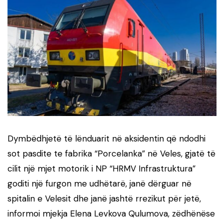
Dymbëdhjetë të lënduarit në aksidentin që ndodhi
sot pasdite te fabrika “Porcelanka” në Veles, gjatë të
cilit një mjet motorik i NP “HRMV Infrastruktura”
goditi një furgon me udhëtarë, janë dërguar në
spitalin e Velesit dhe janë jashtë rrezikut për jetë,
informoi mjekja Elena Levkova Qulumova, zëdhënëse