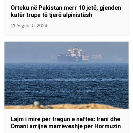
Orteku në Pakistan merr 10 jetë, gjenden
katër trupa të tjerë alpinistësh
August 5, 2026
Lajm i mirë për tregun e naftës: Irani dhe
Omani arrijnë marrëveshje për Hormuzin