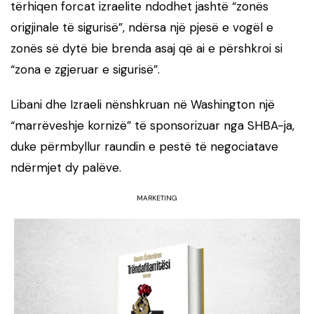
tërhiqen forcat izraelite ndodhet jashtë “zonës
origjinale të sigurisë”, ndërsa një pjesë e vogël e
zonës së dytë bie brenda asaj që ai e përshkroi si
“zona e zgjeruar e sigurisë”.
Libani dhe Izraeli nënshkruan në Washington një
“marrëveshje kornizë” të sponsorizuar nga SHBA-ja,
duke përmbyllur raundin e pestë të negociatave
ndërmjet dy palëve.
MARKETING