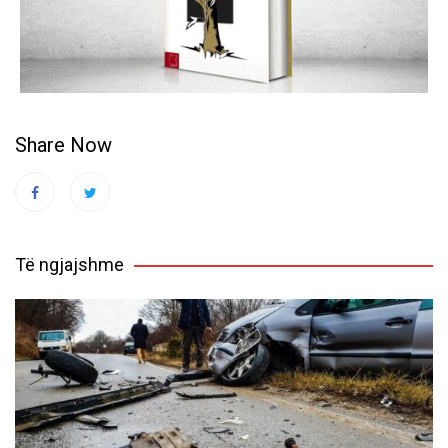
Share Now
Të ngjajshme