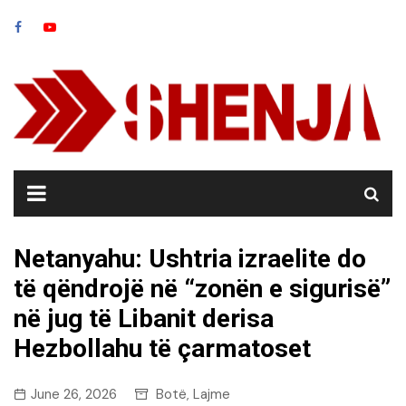
Skip
to
content
Netanyahu: Ushtria izraelite do
të qëndrojë në “zonën e sigurisë”
në jug të Libanit derisa
Hezbollahu të çarmatoset
June 26, 2026
Botë
Lajme
,