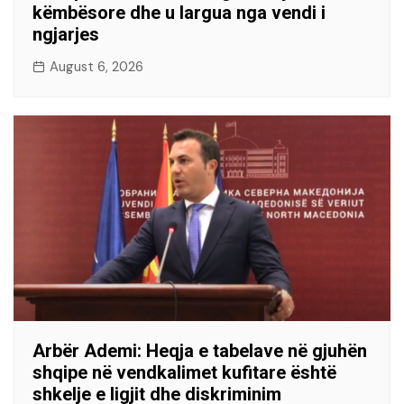
këmbësore dhe u largua nga vendi i
ngjarjes
August 6, 2026
Arbër Ademi: Heqja e tabelave në gjuhën
shqipe në vendkalimet kufitare është
shkelje e ligjit dhe diskriminim