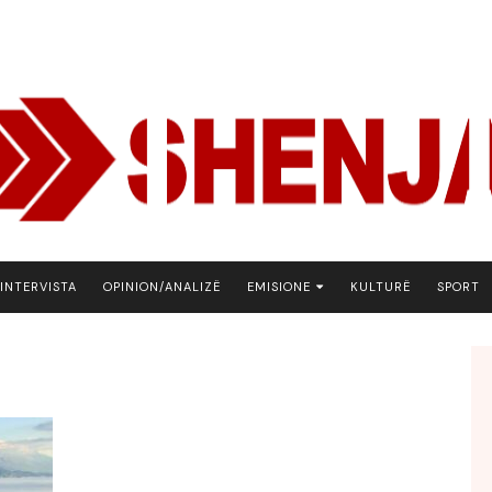
INTERVISTA
OPINION/ANALIZË
EMISIONE
KULTURË
SPORT
ARENA
BOTA NE FOKUS
EKONOMIKS
EMISION DEBATIV
FJALA