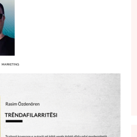
FOL POPULL
GJURMË
INTERVISTA EMISION
KONAKU
KU E KISHIM FJALEN
LIGJERATE FETARE
MARKETING
PARADITE ME NE
PIKËPAMJE
RECETA E DITES
RELAKS
RETRO JAVORE