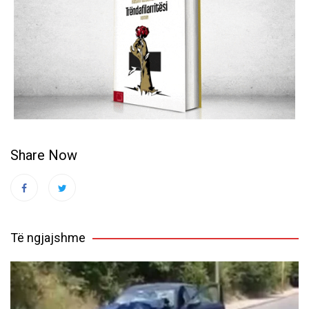
Share Now
Të ngjajshme