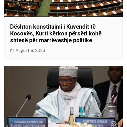
Dështon konstituimi i Kuvendit të
Kosovës, Kurti kërkon përsëri kohë
shtesë për marrëveshje politike
August 8, 2026