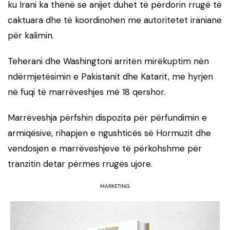
ku Irani ka thënë se anijet duhet të përdorin rrugë të
caktuara dhe të koordinohen me autoritetet iraniane
për kalimin.
Teherani dhe Washingtoni arritën mirëkuptim nën
ndërmjetësimin e Pakistanit dhe Katarit, me hyrjen
në fuqi të marrëveshjes më 18 qershor.
Marrëveshja përfshin dispozita për përfundimin e
armiqësive, rihapjen e ngushticës së Hormuzit dhe
vendosjen e marrëveshjeve të përkohshme për
tranzitin detar përmes rrugës ujore.
MARKETING