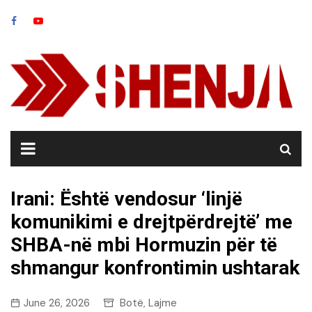
Skip
to
content
Irani: Është vendosur ‘linjë
komunikimi e drejtpërdrejtë’ me
SHBA-në mbi Hormuzin për të
shmangur konfrontimin ushtarak
June 26, 2026
Botë
Lajme
,