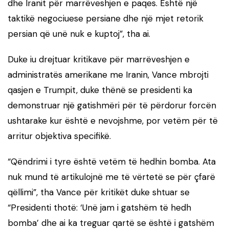
dhe Iranit për marrëveshjen e paqes. Është një
taktikë negociuese persiane dhe një mjet retorik
persian që unë nuk e kuptoj”, tha ai.
Duke iu drejtuar kritikave për marrëveshjen e
administratës amerikane me Iranin, Vance mbrojti
qasjen e Trumpit, duke thënë se presidenti ka
demonstruar një gatishmëri për të përdorur forcën
ushtarake kur është e nevojshme, por vetëm për të
arritur objektiva specifikë.
“Qëndrimi i tyre është vetëm të hedhin bomba. Ata
nuk mund të artikulojnë me të vërtetë se për çfarë
qëllimi”, tha Vance për kritikët duke shtuar se
“Presidenti thotë: ‘Unë jam i gatshëm të hedh
bomba’ dhe ai ka treguar qartë se është i gatshëm