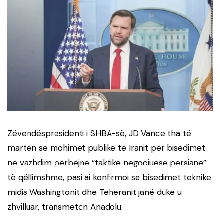
Zëvendëspresidenti i SHBA-së, JD Vance tha të
martën se mohimet publike të Iranit për bisedimet
në vazhdim përbëjnë “taktikë negociuese persiane”
të qëllimshme, pasi ai konfirmoi se bisedimet teknike
midis Washingtonit dhe Teheranit janë duke u
zhvilluar, transmeton Anadolu.