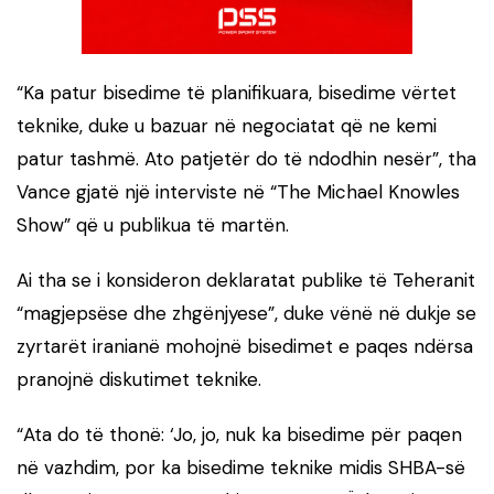
“Ka patur bisedime të planifikuara, bisedime vërtet
teknike, duke u bazuar në negociatat që ne kemi
patur tashmë. Ato patjetër do të ndodhin nesër”, tha
Vance gjatë një interviste në “The Michael Knowles
Show” që u publikua të martën.
Ai tha se i konsideron deklaratat publike të Teheranit
“magjepsëse dhe zhgënjyese”, duke vënë në dukje se
zyrtarët iranianë mohojnë bisedimet e paqes ndërsa
pranojnë diskutimet teknike.
“Ata do të thonë: ‘Jo, jo, nuk ka bisedime për paqen
në vazhdim, por ka bisedime teknike midis SHBA-së