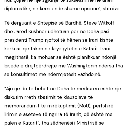
diplomatike, ne kemi ende shumë opsione”, shtoi ai.
Të dërguarit e Shtëpisë së Bardhë, Steve Witkoff
dhe Jared Kushner udhëtuan për në Doha pasi
presidenti Trump njoftoi të hënën se Irani kishte
kërkuar një takim në kryeqytetin e Katarit. Irani,
megjithatë, ka mohuar se është planifikuar ndonjë
bisedë e drejtpërdrejtë me Washingtonin ndërsa tha
se konsultimet me ndërmjetësit vazhdojnë.
“Ajo që do të bëhet në Doha të mërkurën është një
diskutim rreth zbatimit të klauzolave ​​të
memorandumit të mirëkuptimit (MoU), përfshirë
lirimin e aseteve të ngrira të Iranit, që është me
palën e Katarit”, tha zëdhënësi i Ministrisë së