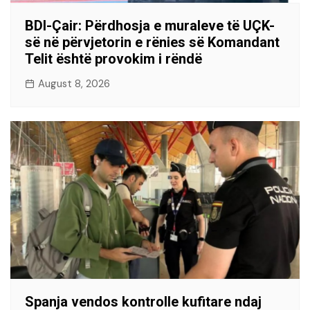
BDI-Çair: Përdhosja e muraleve të UÇK-
së në përvjetorin e rënies së Komandant
Telit është provokim i rëndë
August 8, 2026
Spanja vendos kontrolle kufitare ndaj