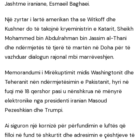
Jashtme iraniane, Esmaeil Baghaei.
Një zyrtar i lartë amerikan tha se Witkoff dhe
Kushner do të takojnë kryeministrin e Katarit, Sheikh
Mohammed bin Abdulrahman bin Jassim al-Thani
dhe ndërmjetës të tjerë të martën në Doha për të
vazhduar dialogun rajonal mbi marrëveshjen.
Memorandumi i Mirëkuptimit midis Washingtonit dhe
Teheranit nën ndërmjetësimin e Pakistanit, hyri në
fuqi më 18 qershor pasi u nënshkrua në mënyrë
elektronike nga presidenti iranian Masoud
Pezeshkian dhe Trumpi.
Ai siguron një kornizë për përfundimin e luftës që
filloi në fund të shkurtit dhe adresimin e çështjeve të