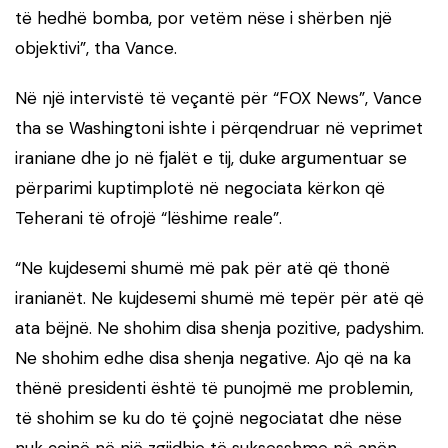
të hedhë bomba, por vetëm nëse i shërben një
objektivi”, tha Vance.
Në një intervistë të veçantë për “FOX News”, Vance
tha se Washingtoni ishte i përqendruar në veprimet
iraniane dhe jo në fjalët e tij, duke argumentuar se
përparimi kuptimplotë në negociata kërkon që
Teherani të ofrojë “lëshime reale”.
“Ne kujdesemi shumë më pak për atë që thonë
iranianët. Ne kujdesemi shumë më tepër për atë që
ata bëjnë. Ne shohim disa shenja pozitive, padyshim.
Ne shohim edhe disa shenja negative. Ajo që na ka
thënë presidenti është të punojmë me problemin,
të shohim se ku do të çojnë negociatat dhe nëse
nuk çojnë në një zgjidhje të suksesshme në anën