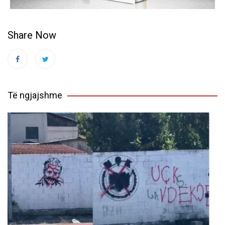
Share Now
Të ngjajshme