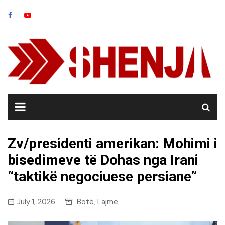
Skip
to
content
Zv/presidenti amerikan: Mohimi i
bisedimeve të Dohas nga Irani
“taktikë negociuese persiane”
July 1, 2026
Botë
Lajme
,