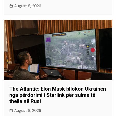
August 8, 2026
The Atlantic: Elon Musk bllokon Ukrainën
nga përdorimi i Starlink për sulme të
thella në Rusi
August 8, 2026