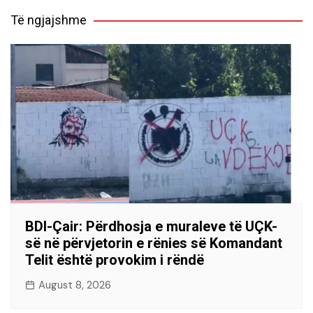
Të ngjajshme
BDI-Çair: Përdhosja e muraleve të UÇK-
së në përvjetorin e rënies së Komandant
Telit është provokim i rëndë
August 8, 2026