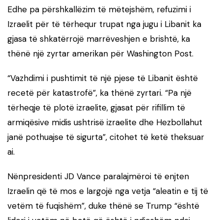
Edhe pa përshkallëzim të mëtejshëm, refuzimi i
Izraelit për të tërhequr trupat nga jugu i Libanit ka
gjasa të shkatërrojë marrëveshjen e brishtë, ka
thënë një zyrtar amerikan për Washington Post.
“Vazhdimi i pushtimit të një pjese të Libanit është
recetë për katastrofë”, ka thënë zyrtari. “Pa një
tërheqje të plotë izraelite, gjasat për rifillim të
armiqësive midis ushtrisë izraelite dhe Hezbollahut
janë pothuajse të sigurta”, citohet të ketë theksuar
ai.
Nënpresidenti JD Vance paralajmëroi të enjten
Izraelin që të mos e largojë nga vetja “aleatin e tij të
vetëm të fuqishëm”, duke thënë se Trump “është