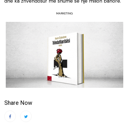
dhe ka zhvendosur më shumë se një milion banorë.
MARKETING
Share Now