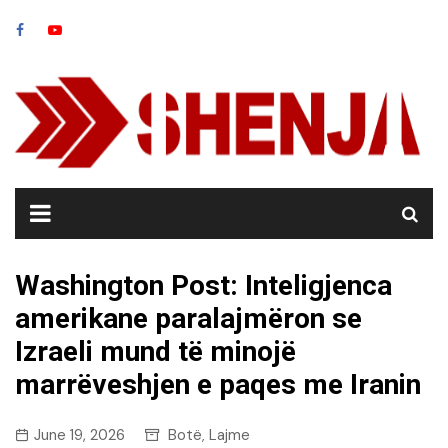
Skip
to
content
Washington Post: Inteligjenca
amerikane paralajmëron se
Izraeli mund të minojë
marrëveshjen e paqes me Iranin
June 19, 2026
Botë
Lajme
,