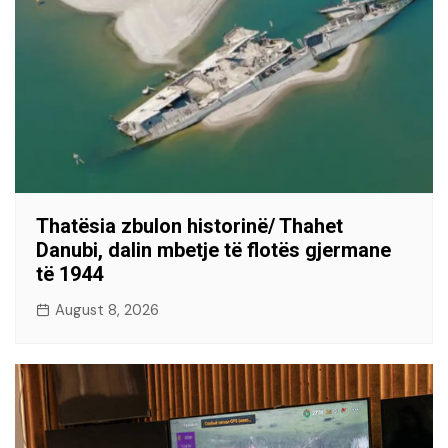
Thatësia zbulon historinë/ Thahet
Danubi, dalin mbetje të flotës gjermane
të 1944
August 8, 2026