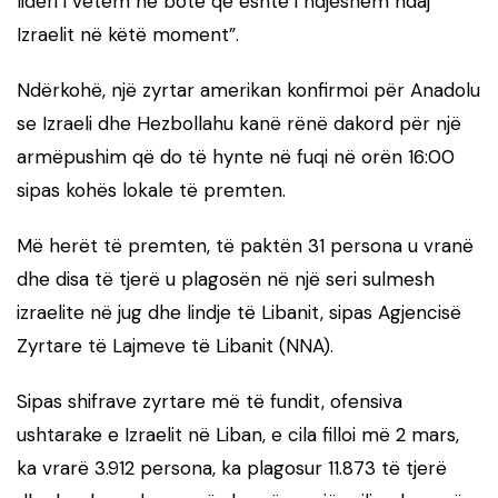
lideri i vetëm në botë që është i ndjeshëm ndaj
Izraelit në këtë moment”.
Ndërkohë, një zyrtar amerikan konfirmoi për Anadolu
se Izraeli dhe Hezbollahu kanë rënë dakord për një
armëpushim që do të hynte në fuqi në orën 16:00
sipas kohës lokale të premten.
Më herët të premten, të paktën 31 persona u vranë
dhe disa të tjerë u plagosën në një seri sulmesh
izraelite në jug dhe lindje të Libanit, sipas Agjencisë
Zyrtare të Lajmeve të Libanit (NNA).
Sipas shifrave zyrtare më të fundit, ofensiva
ushtarake e Izraelit në Liban, e cila filloi më 2 mars,
ka vrarë 3.912 persona, ka plagosur 11.873 të tjerë