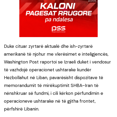
Duke cituar zyrtarë aktualë dhe ish-zyrtarë
amerikanë të njohur me vlerësimet e inteligjencës,
Washington Post raportoi se Izraeli duket i vendosur
të vazhdojë operacionet ushtarake kundër
Hezbollahut në Liban, pavarësisht dispozitave të
memorandumit të mirëkuptimit SHBA–Iran të
nënshkruar së fundmi, i cili kërkon përfundimin e
operacioneve ushtarake në të gjitha frontet,
përfshirë Libanin.