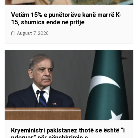
Vetëm 15% e punëtorëve kanë marrë K-
15, shumica ende në pritje
August 7, 2026
Kryeministri pakistanez thotë se është “i
nderuar” për nënshkrimin e