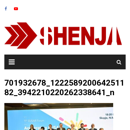
Skip
to
content
701932678_1222589200642511
82_3942210220262338641_n