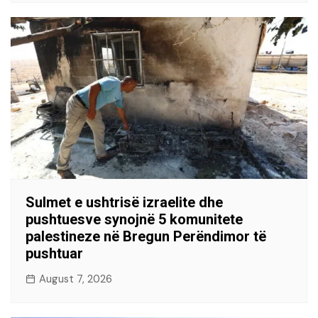
Sulmet e ushtrisë izraelite dhe
pushtuesve synojnë 5 komunitete
palestineze në Bregun Perëndimor të
pushtuar
August 7, 2026